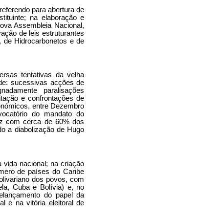
referendo para abertura de
ituinte; na elaboração e
nova Assembleia Nacional,
ação de leis estruturantes
, de Hidrocarbonetos e de
ersas tentativas da velha
 de: sucessivas acções de
ignadamente paralisações
gitação e confrontações de
económicos, entre Dezembro
evocatório do mandato do
ez com cerca de 60% dos
ndo a diabolização de Hugo
 vida nacional; na criação
umero de países do Caribe
bolivariano dos povos, com
ela, Cuba e Bolívia) e, no
 relançamento do papel da
 e na vitória eleitoral de