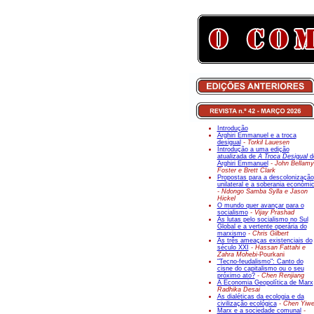
Introdução
Arghiri Emmanuel e a troca
desigual
- Torkil Lauesen
Introdução a uma edição
atualizada de
A Troca Desigual
d
Arghiri Emmanuel
- John Bellamy
Foster e Brett Clark
Propostas para a descolonização
unilateral e a soberania económi
- Ndongo Samba Sylla e Jason
Hickel
O mundo quer avançar para o
socialismo
- Vijay Prashad
As lutas pelo socialismo no Sul
Global e a vertente operária do
marxismo
- Chris Gilbert
As três ameaças existenciais do
século XXI
- Hassan Fattahi e
Zahra Mohebi-
Pourkani
"Tecno-feudalismo": Canto do
cisne do capitalismo ou o seu
próximo ato?
- Chen Renjiang
A Economia Geopolítica de Marx
Radhika Desai
As dialéticas da ecologia e da
civilização ecológica
- Chen Yiw
Marx e a sociedade comunal
-