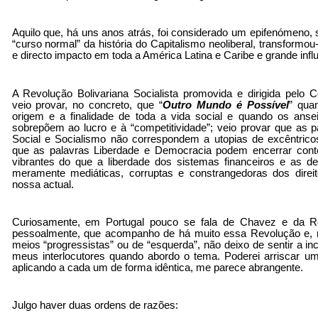
Aquilo que, há uns anos atrás, foi considerado um epifenómeno, 
“curso normal” da história do Capitalismo neoliberal, transformo
e directo impacto em toda a América Latina e Caribe e grande influ
A Revolução Bolivariana Socialista promovida e dirigida pel
veio provar, no concreto, que “
Outro Mundo é Possível
” qua
origem e a finalidade de toda a vida social e quando os anse
sobrepõem ao lucro e à “competitividade”; veio provar que as p
Social e Socialismo não correspondem a utopias de excêntrico
que as palavras Liberdade e Democracia podem encerrar cont
vibrantes do que a liberdade dos sistemas financeiros e as de
meramente mediáticas, corruptas e constrangedoras dos direi
nossa actual.
Curiosamente, em Portugal pouco se fala de Chavez e da Re
pessoalmente, que acompanho de há muito essa Revolução e, 
meios “progressistas” ou de “esquerda”, não deixo de sentir a 
meus interlocutores quando abordo o tema. Poderei arriscar u
aplicando a cada um de forma idêntica, me parece abrangente.
Julgo haver duas ordens de razões: