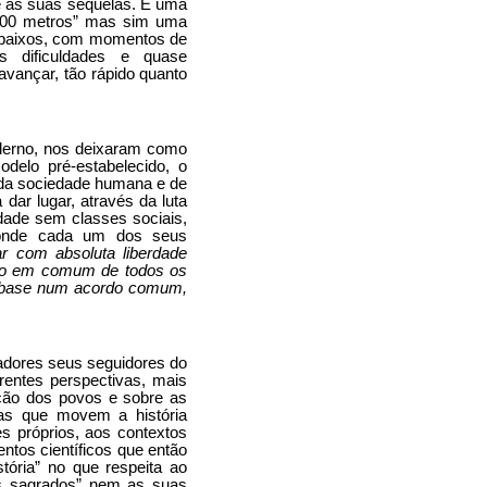
e as suas sequelas. É uma
e 100 metros” mas sim uma
e baixos, com momentos de
 dificuldades e quase
avançar, tão rápido quanto
derno, nos deixaram como
delo pré-estabelecido, o
l da sociedade humana e de
dar lugar, através da luta
edade sem classes sociais,
e onde cada um dos seus
r com absoluta liberdade
ção em comum de todos os
m base num acordo comum,
sadores seus seguidores do
rentes perspectivas, mais
tação dos povos e sobre as
ças que movem a história
s próprios, aos contextos
ntos científicos que então
stória” no que respeita ao
os sagrados” nem as suas