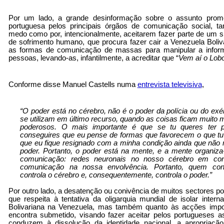
Por um lado, a grande desinformação sobre o assunto promo
portuguesa pelos principais órgãos de comunicação social, ta
medo como por, intencionalmente, aceitarem fazer parte de um s
de sofrimento humano, que procura fazer cair a Venezuela Bolivar
as formas de comunicação de massas para manipular a info
pessoas, levando-as, infantilmente, a acreditar que “
Vem aí o Lobo
Conforme disse Manuel Castells numa
entrevista televisiva
,
“O poder está no cérebro, não é o poder da polícia ou do exé
se utilizam em último recurso, quando as coisas ficam muito 
poderosos. O mais importante é que se tu queres ter 
conseguires que eu pense de formas que favorecem o que tu
que eu fique resignado com a minha condição ainda que não 
poder. Portanto, o poder está na mente, e a mente organiz
comunicação: redes neuronais no nosso cérebro em co
comunicação na nossa envolvência. Portanto, quem con
controla o cérebro e, consequentemente, controla o poder.”
Por outro lado, a desatenção ou conivência de muitos sectores pol
que respeita à tentativa da oligarquia mundial de isolar inter
Bolivariana na Venezuela, mas também quanto às acções impos
encontra submetido, visando fazer aceitar pelos portugueses a
conduzem à dissolução da identidade nacional, a apropriaçã