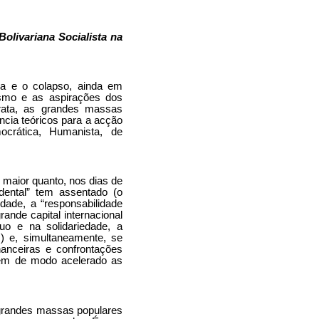
olivariana Socialista na
ica e o colapso, ainda em
lismo e as aspirações dos
crata, as grandes massas
ncia teóricos para a acção
ocrática, Humanista, de
o maior quanto, nos dias de
ental” tem assentado (o
idade, a “responsabilidade
ande capital internacional
uo e na solidariedade, a
) e, simultaneamente, se
nanceiras e confrontações
tem de modo acelerado as
s grandes massas populares