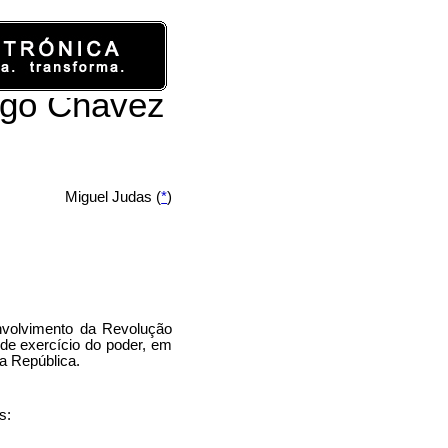
ugo Chávez
Miguel Judas (
*
)
volvimento da Revolução
 de exercício do poder, em
a República.
s: