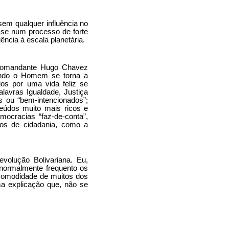
sem qualquer influência no
u-se num processo de forte
ência à escala planetária.
o Comandante Hugo Chavez
ndo o Homem se torna a
ios por uma vida feliz se
alavras Igualdade, Justiça
s ou “bem-intencionados”;
eúdos muito mais ricos e
mocracias “faz-de-conta”,
tos de cidadania, como a
volução Bolivariana. Eu,
normalmente frequento os
incomodidade de muitos dos
ma explicação que, não se