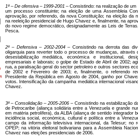
1ª – De ofensiva – 1999-2001
– Consistindo: na realização de um 
um processo constituinte; na eleição de uma Assembleia Const
aprovação, por referendo, da nova Constituição; na eleição da 
na reeleição presidencial de Hugo Chavez e, finalmente, na aprov
do novo regime democrático, designadamente as Leis de Terras
Pesca.
2ª – Defensiva – 2002-2004
– Consistindo na derrota das div
oligarquia para reverter todo o processo de mudanças, através
desestabilização mediática, económica e institucional, des
empresariais e laborais; o golpe de Estado de Abril de 2002; a
rua, a paralisação geral do sector petroleiro e outros sectores 
de 2002 e Fevereiro de 2003; e, finalmente, o referendo r
Presidente da República em Agosto de 2004, ganho por Chav
votos. Intensificação da campanha mediática internacional visa
Chavez.
3ª – Consolidação – 2005-2006
– Consistindo na estabilização da
de Petrocaribe (aliança solidária entre a Venezuela e grande n
em matéria petrolífera), da ALBA (aliança de sentido integrador 
incidência social, económica, cultural e política entre a Venezu
campo da informação televisiva internacional, da Telesur; no
OPEP; na vitória eleitoral bolivariana para a Assembleia Nacional
Chavez nas eleições presidenciais de 2006.