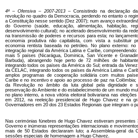
4ª – Ofensiva – 2007-2013
– Consistindo na declaração da 
revolução no quadro da Democracia, perdendo no entanto o regim
a Constituição nesse sentido (Dez 2007); num avanço extraordin
do Governo (saúde, educação, alimentação, habitação, re
desenvolvimento cultural); no acelerado desenvolvimento da red
na transmissão de poderes e recursos para esta; no lançamen
economia produtiva não capitalista, com vista a substituir p
economia rentista baseada no petróleo. No plano externo: no 
integração regional da América Latina e Caribe, compreendendo
mais 5 países (Nicarágua, Dominica, San Vicente e Granadi
Barbuda), abrangendo hoje perto de 72 milhões de habitan
integrando todos os países da América do Sul; entrada da Venez
da CELAC, integrando todos os países da América Latina e Cari
amplos programas de cooperação solidária com muitos paíse
Caribe e no incentivo e apoio ao processo de paz na Colômbia; 
da Revolução no âmbito da luta global pela dignidade e 
preservação do Ambiente e do estabelecimento de um mundo multi
no plano interno, a nova vitória eleitoral bolivariana nas eleiçõ
em 2012, na reeleição presidencial de Hugo Chavez e na grand
Governadores em 20 dos 23 Estados Regionais que integram o pa
Nas cerimónias fúnebres de Hugo Chavez estiveram presentes 
Governo e inúmeras representações internacionais e movimentos
mais de 50 Estados declararam luto; a Assembleia-geral da
sessões especiais de homenagem a Hugo Chavez.