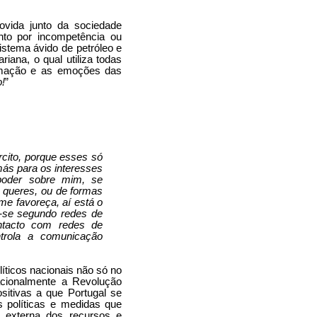
vida junto da sociedade
nto por incompetência ou
istema ávido de petróleo e
iana, o qual utiliza todas
rmação e as emoções das
!
”
rcito, porque esses só
más para os interesses
poder sobre mim, se
 queres, ou de formas
me favoreça, aí está o
a-se segundo redes de
ntacto com redes de
trola a comunicação
íticos nacionais não só no
nacionalmente a Revolução
itivas a que Portugal se
s políticas e medidas que
o externa dos recursos e