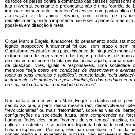
de todos os países contra a dominação das classes opressoras 
luta universal, constante e prolongada; não é uma “corrida d
imensa e perseverante “maratona” colectiva, com pontos altos 
aceleração e de ânimo elevado, com outros de grandes
desfalecimento, onde o importante não é ser o primeiro mas sim 
possível, em direcção à meta.
O que Marx e Engels, fundadores do pensamento socialista mo
legado prospectivo fundamental foi que, sem prazo e sem mo
Capitalismo esgotará o seu papel histórico de integração mundia
extraordinário desenvolvimento das forças produtivas, de modo a 
de classes contínua e da luta revolucionária aguda, a uma soci
de cidadãos livres, iguais e responsáveis, uma sociedad
membros “
seja posto em condições de desenvolver e exercita
todas as suas energias e aptidões
”,
caracterizada
“
pela utiliza
instrumentos de produção e pela distribuição dos produtos co
ou seja, pela chamada comunidade dos bens”.
Não bastará, porém, voltar a Marx, Engels e a tantos outros pen
século XX que, a partir dessa mesma raiz, desenvolveram dife
“revolucionárias” ou mais “reformistas”, sobre as vias de liber
configurações da sociedade futura, para compreender as for
humana. Todos eles foram “homens do seu tempo”, sujeitos, ele
culturais existentes, e só puderam dispor da bateria de conhecime
tinham disponíveis. Por isso, eles não constituem o “fim da hi
conhecimento e à experiência humana. Não escreveram “livr