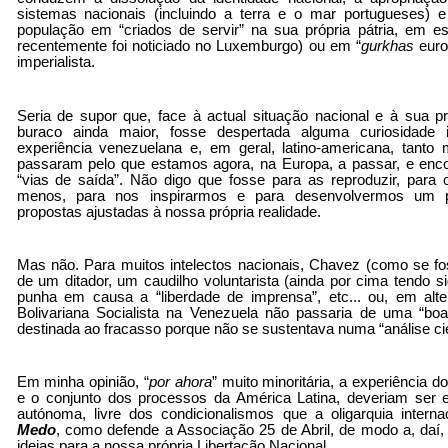
sistemas nacionais (incluindo a terra e o mar portugueses) 
população em “criados de servir” na sua própria pátria, em 
recentemente foi noticiado no Luxemburgo) ou em “
gurkhas
euro
imperialista.
Seria de supor que, face à actual situação nacional e à sua 
buraco ainda maior, fosse despertada alguma curiosidade i
experiência venezuelana e, em geral, latino-americana, tanto
passaram pelo que estamos agora, na Europa, a passar, e enco
“vias de saída”. Não digo que fosse para as reproduzir, para o
menos, para nos inspirarmos e para desenvolvermos um
propostas ajustadas à nossa própria realidade.
Mas não. Para muitos intelectos nacionais, Chavez (como se fos
de um ditador, um caudilho voluntarista (ainda por cima tendo sido
punha em causa a “liberdade de imprensa”, etc... ou, em alte
Bolivariana Socialista na Venezuela não passaria de uma “boa
destinada ao fracasso porque não se sustentava numa “análise cien
Em minha opinião, “
por ahora
” muito minoritária, a experiência 
e o conjunto dos processos da América Latina, deveriam ser e
autónoma, livre dos condicionalismos que a oligarquia inter
Medo
, como defende a Associação 25 de Abril, de modo a, daí,
ideias para a nossa própria Libertação Nacional.