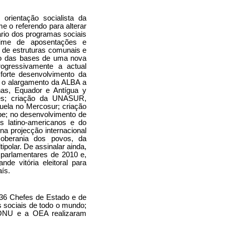
orientação socialista da
e o referendo para alterar
ário dos programas sociais
gime de aposentações e
e de estruturas comunais e
to das bases de uma nova
rogressivamente a actual
forte desenvolvimento da
: o alargamento da ALBA a
nas, Equador e Antígua y
tes; criação da UNASUR,
uela no Mercosur; criação
be; no desenvolvimento de
s latino-americanos e do
na projecção internacional
soberania dos povos, da
polar. De assinalar ainda,
es parlamentares de 2010 e,
e vitória eleitoral para
ís.
36 Chefes de Estado e de
 sociais de todo o mundo;
 ONU e a OEA realizaram