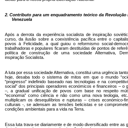
2. Contributo para um enquadramento teórico da Revolução B
Venezuela
Após a derrota da experiência socialista de inspiração soviét
curso, da ilusão sobre a coexistência pacífica entre o capita
povos à Felicidade, a qual guiou o reformismo social-demo
trabalhadoras e populares ficaram destituídas de pontos de referê
política de construção de uma sociedade Alternativa, Dem
inspiração Socialista.
A luta por essa sociedade Alternativa, constitui uma urgência tant
hoje, desaba todo o sistema de mitos em que o mundo “ocid
“progresso” indefinido baseado nas tecnologias e na competitiv
social” dos principais operadores económicos e financeiros – o gr
–, a gradual unificação de povos com base no respeito mút
“economia” como ciência e não como uma nova teologia, etc.
multiplicam os desequilíbrios e rupturas – crises económico-fi
culturais -, se adensam as tensões belicistas e se comprome
condições ambientais para a vida na Terra.
Essa luta trava-se diariamente e de modo diversificado entre a