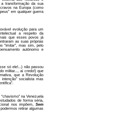
e a transformação da sua
escravos na Europa (como
peus” em qualquer guerra
provável evolução para um
ntelectual a respeito da
 mais que esses povos já
ntraram as suas próprias
s “imitar”, mas sim, pelo
 pensamento autónomo e
se só ele!...) não passou
 militar..., ai credo!) que
rnativa, que a Revolução
 intenção” socialista mas
tífica”.
do “chavismo” na Venezuela
studados de forma séria,
nacional nos impõem,
Sem
 podermos retirar algumas