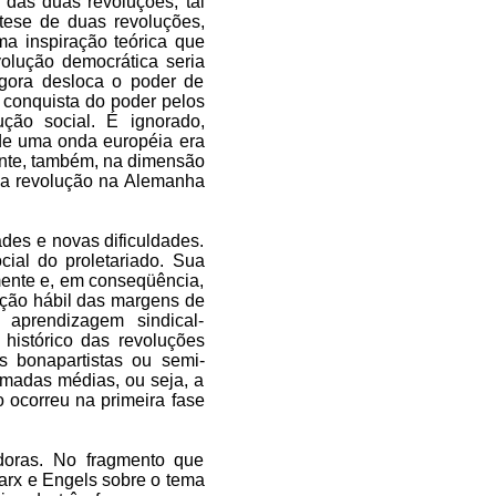
das duas revoluções, tal
tese de duas revoluções,
a inspiração teórica que
olução democrática seria
agora desloca o poder de
 conquista do poder pelos
ção social. É ignorado,
de uma onda européia era
nte, também, na dimensão
uma revolução na Alemanha
des e novas dificuldades.
cial do proletariado. Sua
mente e, em conseqüência,
ação hábil das margens de
e aprendizagem sindical-
histórico das revoluções
 bonapartistas ou semi-
amadas médias, ou seja, a
o ocorreu na primeira fase
doras. No fragmento que
rx e Engels sobre o tema