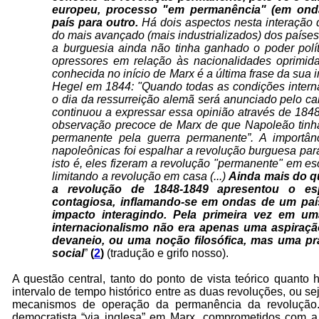
europeu, processo "em permanência" (em onda
país para outro.
Há dois aspectos nesta interação d
do mais avançado (mais industrializados) dos paíse
a burguesia ainda não tinha ganhado o poder polí
opressores em relação às nacionalidades oprimida
conhecida no início de Marx é a última frase da sua 
Hegel em 1844: "Quando todas as condições intern
o dia da ressurreição alemã será anunciado pelo can
continuou a expressar essa opinião através de 1848
observação precoce de Marx de que Napoleão tinha
permanente pela guerra permanente”. A importânc
napoleônicas foi espalhar a revolução burguesa par
isto é, eles fizeram a revolução "permanente" em e
limitando a revolução em casa (...)
Ainda
mais do q
a revolução de 1848-1849 apresentou o es
contagiosa, inflamando-se em ondas de um paí
impacto interagindo. Pela primeira vez em um
internacionalismo não era apenas uma aspiraçã
devaneio, ou uma noção filosófica, mas uma prá
social
”
(
2
)
(tradução e grifo nosso).
A questão central, tanto do ponto de vista teórico quanto 
intervalo de tempo histórico entre as duas revoluções, ou 
mecanismos de operação da permanência da revolução
democratista “via inglesa” em Marx, comprometidos com a 