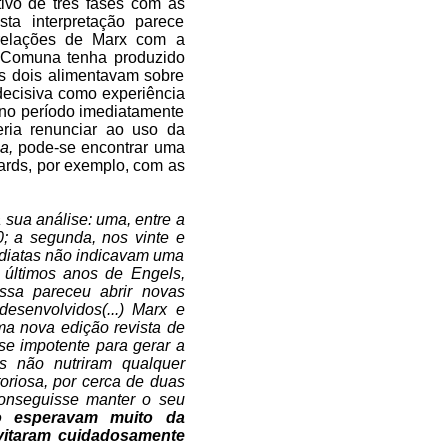
ivo de três fases com as
sta interpretação parece
 relações de Marx com a
a Comuna tenha produzido
s dois alimentavam sobre
 decisiva como experiência
 no período imediatamente
eria renunciar ao uso da
ça
,
pode-se encontrar uma
ards, por exemplo, com as
 sua análise: uma, entre a
 a segunda, nos vinte e
ediatas não indicavam uma
os últimos anos de Engels,
ssa pareceu abrir novas
 desenvolvidos(...) Marx e
a nova edição revista de
sse impotente para gerar a
s não nutriram qualquer
oriosa, por cerca de duas
onseguisse manter o seu
o esperavam muito da
evitaram cuidadosamente