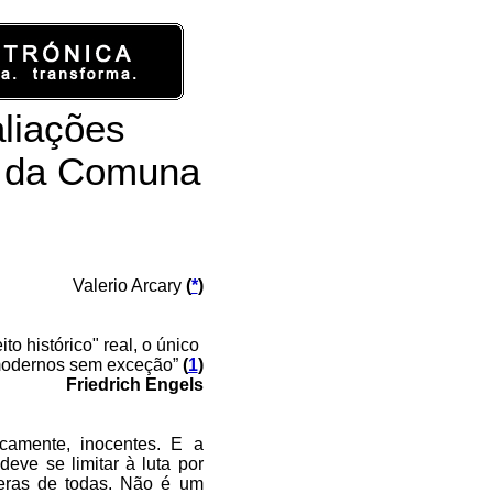
liações
ta da Comuna
Valerio Arcary
(
*
)
ito histórico" real, o único
modernos sem exceção”
(
1
)
Friedrich Engels
icamente, inocentes. E a
deve se limitar à luta por
peras de todas. Não é um