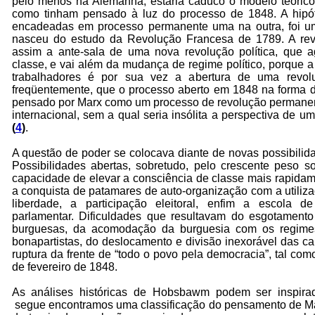
pelo menos na Alemanha, estaria caduco o modelo teórico 
como tinham pensado à luz do processo de 1848. A hipó
encadeadas em processo permanente uma na outra, foi um
nasceu do estudo da Revolução Francesa de 1789. A rev
assim a ante-sala de uma nova revolução política, que 
classe, e vai além da mudança de regime político, porque a
trabalhadores é por sua vez a abertura de uma revolu
freqüentemente, que o processo aberto em 1848 na forma 
pensado por Marx como um processo de revolução permane
internacional, sem a qual seria insólita a perspectiva de 
(
4
)
.
A questão de poder se colocava diante de novas possibilida
Possibilidades abertas, sobretudo, pelo crescente peso so
capacidade de elevar a consciência de classe mais rapida
a conquista de patamares de auto-organização com a utiliz
liberdade, a participação eleitoral, enfim a escola d
parlamentar. Dificuldades que resultavam do esgotamento 
burguesas, da acomodação da burguesia com os regimes
bonapartistas, do deslocamento e divisão inexorável das c
ruptura da frente de “todo o povo pela democracia”, tal com
de fevereiro de 1848.
As análises históricas de Hobsbawm podem ser inspira
segue encontramos uma classificação do pensamento de Ma