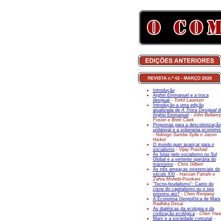
Introdução
Arghiri Emmanuel e a troca
desigual
- Torkil Lauesen
Introdução a uma edição
atualizada de
A Troca Desigual
d
Arghiri Emmanuel
- John Bellamy
Foster e Brett Clark
Propostas para a descolonização
unilateral e a soberania económi
- Ndongo Samba Sylla e Jason
Hickel
O mundo quer avançar para o
socialismo
- Vijay Prashad
As lutas pelo socialismo no Sul
Global e a vertente operária do
marxismo
- Chris Gilbert
As três ameaças existenciais do
século XXI
- Hassan Fattahi e
Zahra Mohebi-
Pourkani
"Tecno-feudalismo": Canto do
cisne do capitalismo ou o seu
próximo ato?
- Chen Renjiang
A Economia Geopolítica de Marx
Radhika Desai
As dialéticas da ecologia e da
civilização ecológica
- Chen Yiw
Marx e a sociedade comunal
-