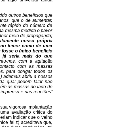
ido outros benefícios que
anos, que o de aumentar,
ente rápido do número de
o na mesma medida o pavor
elhor meio de propaganda
;
atamente nossa própria
rtuno temor como de uma
 fosse o único benefício
, já seria mais do que
ceu-nos, com a agitação
 contacto com as massas
s, para obrigar todos os
..) ademais abriu a nossos
 da qual podem falar não
bém às massas do lado de
 imprensa e nas reuniões”
 sua vigorosa implantação
 uma avaliação crítica do
eriam indicar que o velho
ce feliz) acreditava que,