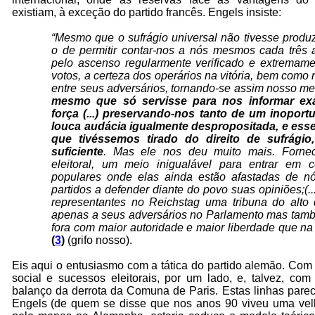
existiam, à exceção do partido francês. Engels insiste:
“Mesmo que o sufrágio universal não tivesse produz
o de permitir contar-nos a nós mesmos cada três 
pelo ascenso regularmente verificado e extremam
votos, a certeza dos operários na vitória, bem com
entre seus adversários, tornando-se assim nosso m
mesmo que só servisse para nos informar ex
força (...) preservando-nos tanto de um inopo
louca audácia igualmente despropositada, e esse
que tivéssemos tirado do direito de sufrágio
suficiente
. Mas ele nos deu muito mais. Forne
eleitoral, um meio inigualável para entrar em
populares onde elas ainda estão afastadas de nó
partidos a de­fender diante do povo suas opiniões;(.
representantes no Reichstag uma tribuna do alto
apenas a seus adversários no Parlamento mas tam
fora com maior autoridade e maior liberdade que na
(
3
)
(grifo nosso).
Eis aqui o entusiasmo com a tática do partido alemão. Com
social e sucessos eleitorais, por um lado, e, talvez, com
balanço da derrota da Comuna de Paris. Estas linhas parec
Engels (de quem se disse que nos anos 90 viveu uma velhi