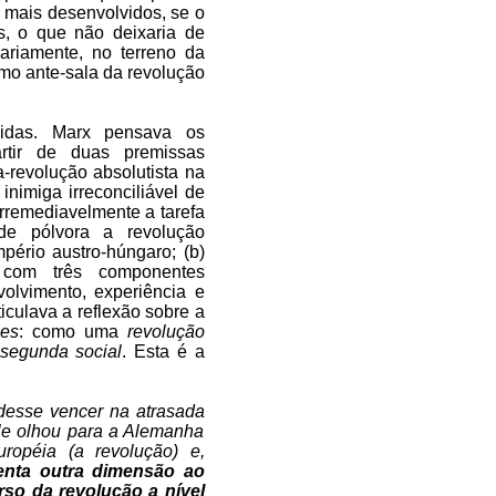
es mais desenvolvidos, se o
as, o que não deixaria de
sariamente, no terreno da
omo ante-sala da revolução
idas. Marx pensava os
rtir de duas premissas
-revolução absolutista na
inimiga irreconciliável de
rremediavelmente a tarefa
 de pólvora a revolução
pério austro-húngaro; (b)
, com três componentes
olvimento, experiência e
iculava a reflexão sobre a
es
: como uma
revolução
 segunda social
. Esta é a
esse vencer na atrasada
Ele olhou para a Alemanha
opéia (a revolução) e,
centa outra dimensão ao
rso da revolução a nível