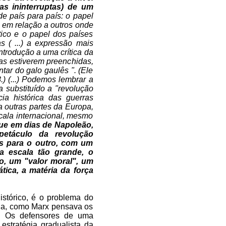
s ininterruptas) de um
e país para país: o papel
s em relação a outros onde
tico e o papel dos países
s ( ...) a expressão mais
introdução a uma crítica da
as estiverem preenchidas,
tar do galo gaulês ". (Ele
.) (...) Podemos lembrar a
 substituído a "revolução
ia histórica das guerras
a outras partes da Europa,
scala internacional, mesmo
ue em dias de Napoleão,
petáculo da revolução
s para o outro, com um
a escala tão grande, o
o, um "valor moral", um
tica, a matéria da força
histórico, é o problema do
seja, como Marx pensava os
. Os defensores de uma
estratégia gradualista da