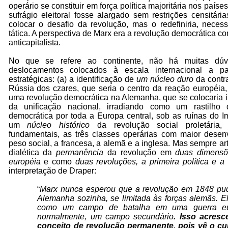
operário se constituir em força política majoritária nos país
sufrágio eleitoral fosse alargado sem restrições censitári
colocar o desafio da revolução, mas o redefiniria, neces
tática. A perspectiva de Marx era a revolução democrática c
anticapitalista.
No que se refere ao continente, não há muitas dúv
deslocamentos colocados à escala internacional a pa
estratégicas: (a) a identificação de
um núcleo duro
da contra
Rússia dos czares, que seria o centro da reação européia, 
uma revolução democrática na Alemanha, que se colocaria i
da unificação nacional, irradiando como um rastilho
democrática por toda a Europa central, sob as ruínas do Im
um
núcleo histórico
da revolução social proletária
fundamentais, as três classes operárias com maior desenv
peso social, a francesa, a alemã e a inglesa. Mas sempre art
dialética da
permanência
da revolução em
duas dimensõ
européia
e como
duas revoluções, a primeira política e a
interpretação de Draper:
“
Marx nunca esperou que a revolução em 1848 pud
Alemanha sozinha, se limitada às forças alemãs. 
como um campo de batalha em uma guerra eur
normalmente, um campo secundário
. Isso acres
conceito de revolução permanente, pois vê o cu