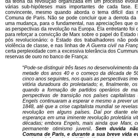
da teoria da revolução organizada em um processo evolut
várias sub-hipóteses mais importantes de cada fase. E
convincente, mesmo quando aborda o tema difícil das
Comuna de Paris. Não se pode concluir que a derrota d
uma mudança, para o fundamental, nas apreciações que o
as perspectivas da revolução na Europa. Ela entretanto foi
para reforçar a convicção de Marx sobre o papel do Estado
pós revolucionário: o Estado dos trabalhadores não pod
violência de classe, e nas linhas de
A Guerra civil na Fran
certa perplexidade com a excessiva tolerância dos Cummun
reservas de ouro no banco de França:
“
Pode-se distinguir três fases no desenvolvimento da
metade dos anos 40 e o começo da década de 50;
cinco anos seguintes, nos quais as perspectivas im
vitória duradoura do proletariado; e, finalmente, 
quando a formação de partidos operários de ma
perspectivas de transi­ção nos países capitalistas
Engels continuaram a esperar e mesmo a prever um
1848, até que a crise capitalista mundial se revela
revolução em alguns países. Daí por diante ele
esperança em uma iminente revolução proletária vit
décadas; embora Engels, mais ainda que Marx, c
permanente otimismo juvenil
. Sem duvida nã
Comuna de Paris, e durante a sua breve vida 