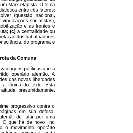
 um Marx etapista. O tema
ética entre três fatores:
lver (questão nacional,
ivindicações socialistas);
obilização e as frentes e
luta;
(c)
a centralidade ou
 relação dos trabalhadores
onsciência, do programa e
errota da Comuna
 vantagens políticas que a
rtido operário alemão. A
ades das novas liberdades
a tônica do texto. Esta
atitude, presumidamente,
ime progressivo contra o
 páginas em sua defesa,
 alemã, de lutar por uma
ck. O que há de novo no
do o movimento operário
sufrágio universal ainda