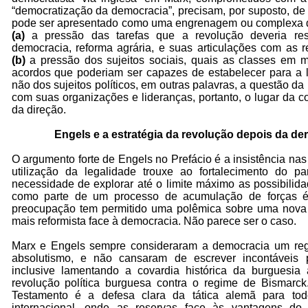
“democratização da democracia”, precisam, por suposto, de
pode ser apresentado como uma engrenagem ou complexa dial
(a)
a pressão das tarefas que a revolução deveria reso
democracia, reforma agrária, e suas articulações com as re
(b)
a pressão dos sujeitos sociais, quais as classes em m
acordos que poderiam ser capazes de estabelecer para a 
não dos sujeitos políticos, em outras palavras, a questão da
com suas organizações e lideranças, portanto, o lugar da c
da direção.
Engels e a estratégia da revolução depois da d
O argumento forte de Engels no Prefácio é a insistência nas
utilização da legalidade trouxe ao fortalecimento do pa
necessidade de explorar até o limite máximo as possibilid
como parte de um processo de acumulação de forças é 
preocupação tem permitido uma polêmica sobre uma nova 
mais reformista face à democracia. Não parece ser o caso.
Marx e Engels sempre consideraram a democracia um reg
absolutismo, e não cansaram de escrever incontáveis
inclusive lamentando a covardia histórica da burguesia
revolução política burguesa contra o regime de Bismar
Testamento é a defesa clara da tática alemã para to
internacional, onde as reservas face às vantagens do 