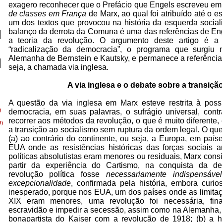
exagero reconhecer que o Prefácio que Engels escreveu em 
de classes em França
de Marx, ao qual foi atribuído até o es
um dos textos que provocou na história da esquerda sociali
balanço da derrota da Comuna é uma das referências de En
a teoria da revolução. O argumento deste artigo é a c
“radicalização da democracia”, o programa que surgiu n
Alemanha de Bernstein e Kautsky, e permanece a referência 
seja, a chamada via inglesa.
A via inglesa e o debate sobre a transição
A questão da via inglesa em Marx esteve restrita à possi
democracia, em suas palavras, o sufrágio universal, contr
recorrer aos métodos da revolução, o que é muito diferente
a transição ao socialismo sem ruptura da ordem legal. O que
(a) ao contrário do continente, ou seja, a Europa, em país
EUA onde as resistências históricas das forças sociais ar
políticas absolutistas eram menores ou residuais, Marx cons
partir da experiência do Cartismo, na conquista da 
revolução política fosse
necessariamente indispensável
excepcionalidade
, confirmada pela história, embora cur
inesperado, porque nos EUA, um dos países onde as limitaç
XIX eram menores, uma revolução foi necessária, fina
escravidão e impedir a secessão, assim como na Alemanha,
bonapartista do Kaiser com a revolução de 1918; (b) a h