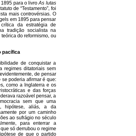
1895 para o livro
As lutas
tatuto de “Testamento”, foi
sta mais controvérsias. O
gels em 1895 para pensar
rítica da estratégia de
a tradição socialista na
teórica do reformismo, ou
 pacífica
bilidade de conquistar a
a regimes ditatoriais sem
, evidentemente, de pensar
 se poderia afirmar é que:
es, como a Inglaterra e os
istocráticas e das forças
iderava razoável pensar, a
democracia sem que uma
, hipótese, aliás, a da
iosamente por um caminho
ões ao sufrágio no século
lmente, para enterrar a
 que só derrubou o regime
ipótese de que o partido