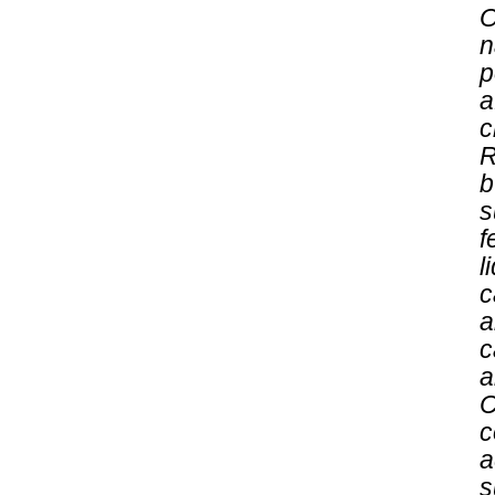
O
n
p
a
c
R
b
s
f
l
a
c
a
C
c
a
s