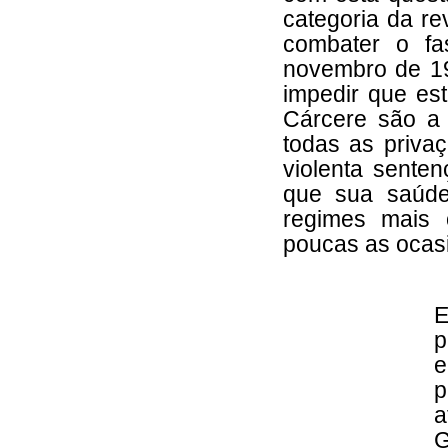
categoria da re
combater o fa
novembro de 1
impedir que es
Cárcere são a
todas as priva
violenta sente
que sua saúde
regimes mais 
poucas as ocasi
E
p
e
p
a
G