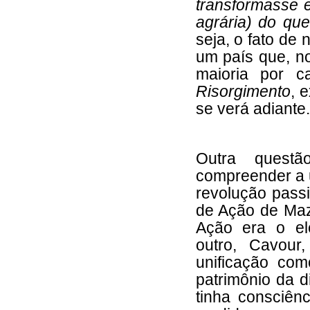
transformasse e
agrária) do qu
seja, o fato de 
um país que, n
maioria por c
Risorgimento
, 
se verá adiante.
Outra questã
compreender a u
revolução pass
de Ação de Mazz
Ação era o el
outro, Cavour
unificação co
patrimônio da 
tinha consciê