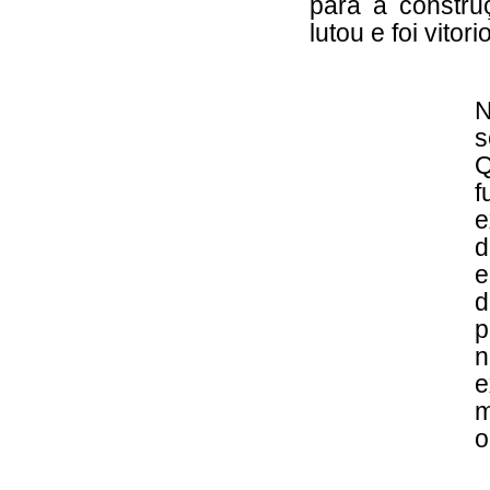
para a constru
lutou e foi vito
N
s
Q
f
e
d
e
d
p
n
e
m
o