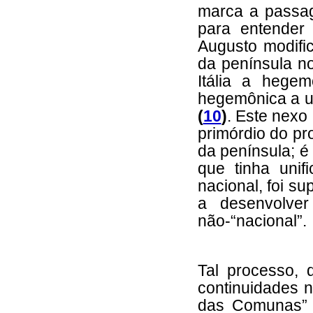
marca a passag
para entende
Augusto modifi
da península no
Itália a hegemo
hegemônica a um
(
10
)
. Este nexo 
primórdio do p
da península; é
que tinha unif
nacional, foi s
a desenvolve
não-“nacional”.
Tal processo, 
continuidades 
das Comunas” 