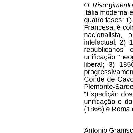
O
Risorgimento
Itália moderna 
quatro fases: 1
Francesa, é col
nacionalista
intelectual; 2
republicanos
unificação “neo
liberal; 3) 18
progressivame
Conde de Cav
Piemonte-Sar
“Expedição dos
unificação e d
(1866) e Roma 
Antonio Gramsci