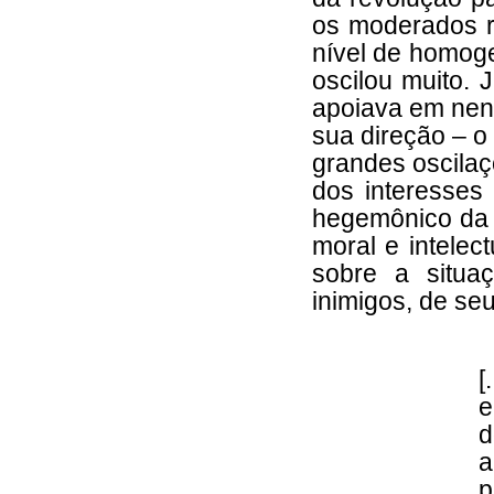
os moderados r
nível de homog
oscilou muito. 
apoiava em nenh
sua direção – o
grandes oscilaç
dos interesse
hegemônico da r
moral e intele
sobre a situa
inimigos, de se
[
e
d
a
p