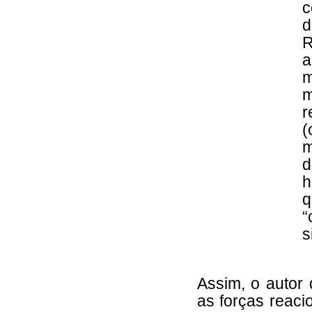
c
d
a
m
m
r
(
m
d
h
q
“
s
Assim, o autor
as forças reaci