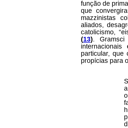
função de prima
que convergir
mazzinistas c
aliados, desagr
catolicismo, “e
(
13
)
. Gramsci
internacionai
particular, qu
propícias para 
S
a
o
f
h
p
d