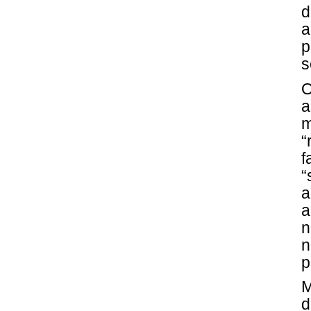
d
a
p
s
O
a
m
“
f
“
a
a
n
n
p
M
d