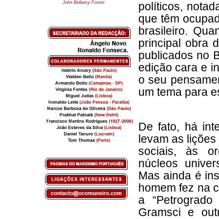
John Bellamy Foster
políticos, nota
que têm ocupad
brasileiro. Qu
principal obra
publicados no B
edição cara e i
o seu pensamen
um tema para es
De fato, há in
levam as liçõe
sociais, às 
núcleos univer
Mas ainda é ins
homem fez na c
a “Petrogrado 
Gramsci e out