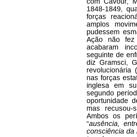
com Cavour, M
1848-1849, qua
forças reacio
amplos movime
pudessem esma
Ação não fez 
acabaram inc
seguinte de en
diz Gramsci, G
revolucionária 
nas forças esta
inglesa em su
segundo períod
oportunidade d
mas recusou-s
Ambos os perí
“
ausência, ent
consciência da