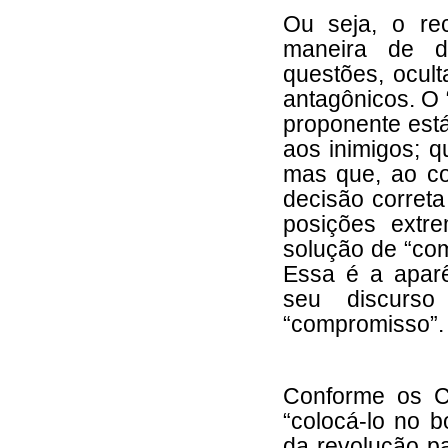
Ou seja, o re
maneira de d
questões, ocul
antagônicos. O 
proponente est
aos inimigos; q
mas que, ao co
decisão correta
posições ext
solução de “com
Essa é a aparê
seu discurso
“compromisso”.
Conforme os C
“colocá-lo no b
da revolução p