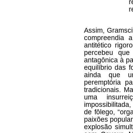
r
r
Assim, Gramsci
compreendia a
antitético rig
percebeu que 
antagônica à p
equilíbrio das f
ainda que um
peremptória pa
tradicionais. M
uma insurrei
impossibilitada,
de fôlego, “org
paixões popular
explosão simul