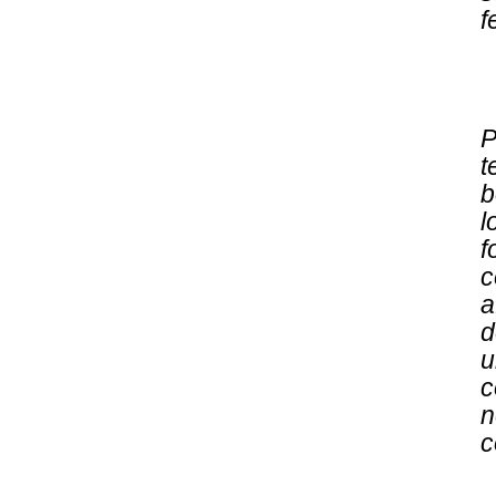
f
P
t
b
l
f
c
a
d
u
c
n
c