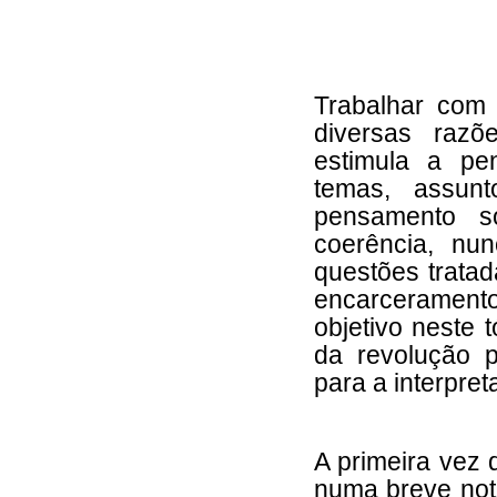
Trabalhar co
diversas razõ
estimula a pe
temas, assun
pensamento s
coerência, nu
questões trata
encarceramento
objetivo neste 
da revolução p
para a interpret
A primeira vez 
numa breve not