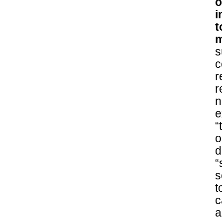
o
i
t
m
s
c
r
r
n
e
“
o
d
“
s
t
c
a