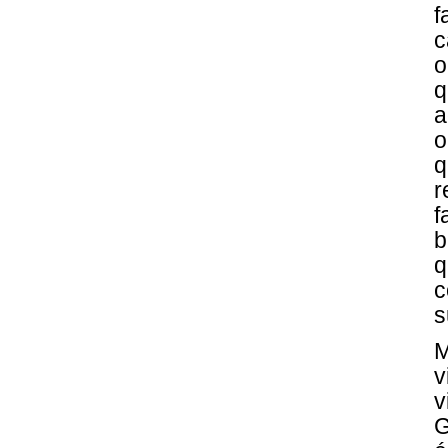
f
c
o
q
o
q
r
f
b
q
c
s
M
v
v
G