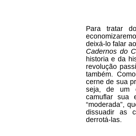
Para tratar d
economizaremos
deixá-lo falar 
Cadernos do C
historia e da h
revolução pass
também. Como 
cerne de sua p
seja, de um c
camuflar sua 
“moderada”, qu
dissuadir as 
derrotá-las.