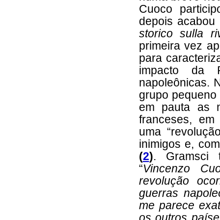
Cuoco partici
depois acabou 
storico sulla 
primeira vez ap
para caracteriz
impacto da 
napoleônicas. N
grupo pequeno 
em pauta as n
franceses, em 
uma “revoluçã
inimigos e, com
(
2
)
. Gramsci 
“
Vincenzo Cu
revolução oco
guerras napole
me parece exat
os outros país