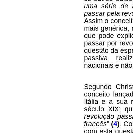
uma série de 
passar pela revo
Assim o conceit
mais genérica,
que pode expl
passar por rev
questão da espe
passiva, real
nacionais e não
Segundo Christ
conceito lança
Itália e a sua
século XIX; q
revolução passi
francês
”
(
4
)
. Co
com esta quest