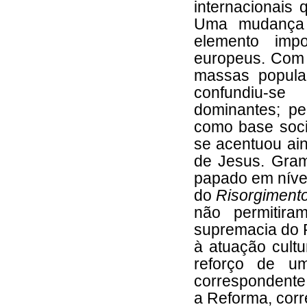
internacionais 
Uma mudança 
elemento imp
europeus. Com a
massas popula
confundiu-se
dominantes; p
como base soci
se acentuou ai
de Jesus. Gram
papado em nível
do
Risorgiment
não permitira
supremacia do P
à atuação cultu
reforço de um
correspondente
a Reforma, corr