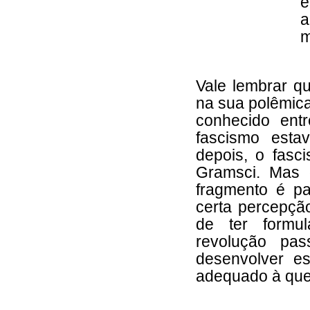
é
a
m
Vale lembrar q
na sua polêmica
conhecido entr
fascismo esta
depois, o fasci
Gramsci. Mas 
fragmento é pa
certa percepçã
de ter formul
revolução pa
desenvolver e
adequado à ques