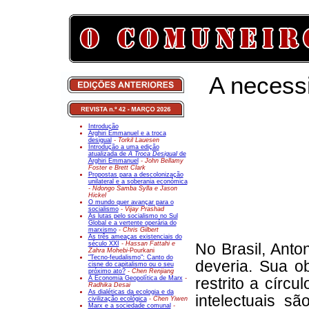
A necess
Introdução
Arghiri Emmanuel e a troca
desigual
- Torkil Lauesen
Introdução a uma edição
atualizada de
A Troca Desigual
de
Arghiri Emmanuel
- John Bellamy
Foster e Brett Clark
Propostas para a descolonização
unilateral e a soberania económica
- Ndongo Samba Sylla e Jason
Hickel
O mundo quer avançar para o
socialismo
- Vijay Prashad
As lutas pelo socialismo no Sul
Global e a vertente operária do
marxismo
- Chris Gilbert
As três ameaças existenciais do
século XXI
- Hassan Fattahi e
No Brasil, Anto
Zahra Mohebi-
Pourkani
"Tecno-feudalismo": Canto do
deveria. Sua o
cisne do capitalismo ou o seu
próximo ato?
- Chen Renjiang
A Economia Geopolítica de Marx
-
restrito a círcu
Radhika Desai
As dialéticas da ecologia e da
intelectuais sã
civilização ecológica
- Chen Yiwen
Marx e a sociedade comunal
-