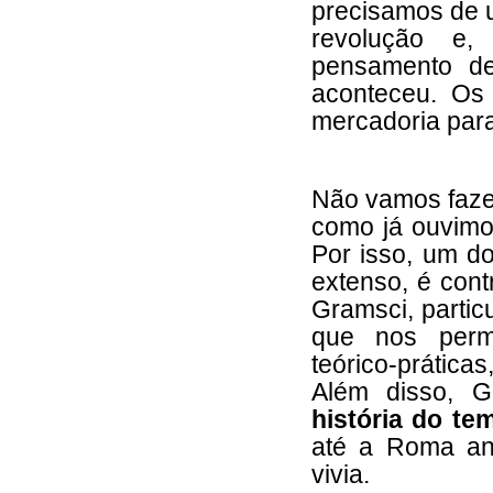
precisamos de 
revolução e,
pensamento de
aconteceu. O
mercadoria para 
Não vamos fazer
como já ouvimo
Por isso, um do
extenso, é cont
Gramsci, partic
que nos permit
teórico-prática
Além disso, G
história do te
até a Roma ant
vivia.