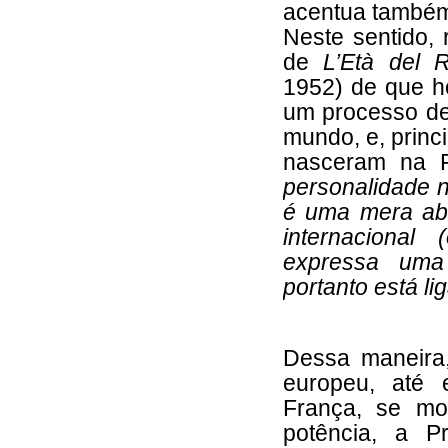
acentua também 
Neste sentido, 
de
L’Età del R
1952) de que 
um processo de
mundo, e, princ
nasceram na Fr
personalidade n
é uma mera abs
internacional
expressa uma 
portanto está li
Dessa maneira,
europeu, até e
França, se mod
potência, a P