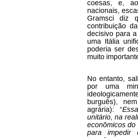
coesas, e, a
nacionais, esca
Gramsci diz q
contribuição d
decisivo para 
uma Itália un
poderia ser de
muito important
No entanto, sal
por uma min
ideologicamen
burguês), ne
agrária): “
Ess
unitário, na re
econômicos do 
para impedir