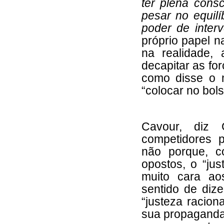
ter plena consc
pesar no equilí
poder de inter
próprio papel n
na realidade,
decapitar as fo
como disse o m
“colocar no bols
Cavour, diz 
competidores po
não porque, c
opostos, o “ju
muito cara ao
sentido de dize
“justeza racion
sua propaganda