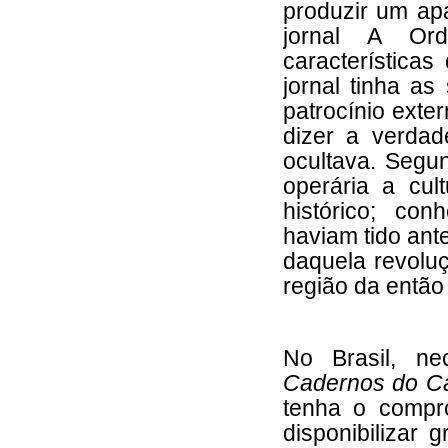
produzir um ap
jornal A Or
características
jornal tinha as
patrocínio exte
dizer a verda
ocultava. Segun
operária a cul
histórico; co
haviam tido ant
daquela revolu
região da então 
No Brasil, n
Cadernos do C
tenha o compr
disponibilizar 