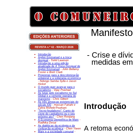
Manifesto
- Crise e dív
Introdução
Arghiri Emmanuel e a troca
medidas em 
desigual
- Torkil Lauesen
Introdução a uma edição
atualizada de
A Troca Desigual
de
Arghiri Emmanuel
- John Bellamy
Foster e Brett Clark
Propostas para a descolonização
unilateral e a soberania económica
- Ndongo Samba Sylla e Jason
Hickel
O mundo quer avançar para o
socialismo
- Vijay Prashad
As lutas pelo socialismo no Sul
Global e a vertente operária do
marxismo
- Chris Gilbert
As três ameaças existenciais do
Introdução
século XXI
- Hassan Fattahi e
Zahra Mohebi-
Pourkani
"Tecno-feudalismo": Canto do
cisne do capitalismo ou o seu
próximo ato?
- Chen Renjiang
A Economia Geopolítica de Marx
-
Radhika Desai
As dialéticas da ecologia e da
A retoma econó
civilização ecológica
- Chen Yiwen
Marx e a sociedade comunal
-