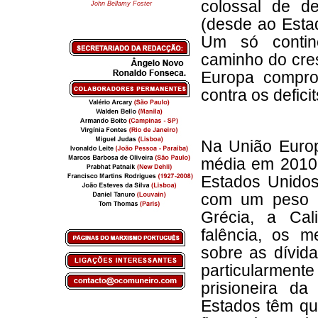
colossal de d
John Bellamy Foster
(desde ao Estad
Um só contine
caminho do cres
Europa compro
contra os deficit
Na União Europ
média em 2010
Estados Unidos
com um peso e
Grécia, a Cal
falência, os m
sobre as dívid
particularmen
prisioneira da
Estados têm que