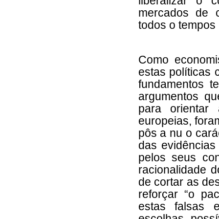
liberalizar o 
mercados de c
todos o tempos
Como economis
estas políticas
fundamentos t
argumentos qu
para orientar
europeias, fora
pôs a nu o cará
das evidências
pelos seus con
racionalidade 
de cortar as de
reforçar “o pac
estas falsas 
escolhas possí