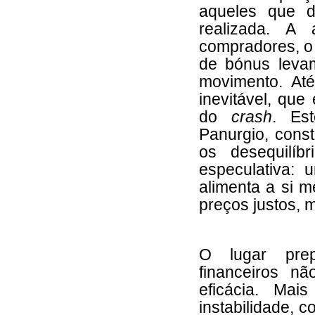
aqueles que de
realizada. A 
compradores, o 
de bónus leva
movimento. Até
inevitável, que
do
crash
. Es
Panurgio, const
os desequilí
especulativa:
alimenta a si 
preços justos, 
O lugar prep
financeiros n
eficácia. Ma
instabilidade, 