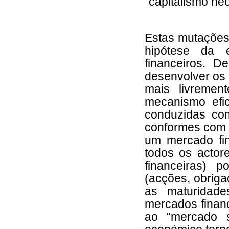
“capitalismo neo-
Estas mutações 
hipótese da e
financeiros. D
desenvolver os 
mais livremen
mecanismo efic
conduzidas com
conformes com e
um mercado fin
todos os actore
financeiras) 
(acções, obriga
as maturidade
mercados finan
ao “mercado s