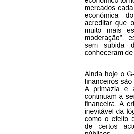
económico torno
mercados cada v
económica do
acreditar que 
muito mais e
moderação”, e
sem subida d
conheceram de 1
Ainda hoje o G
financeiros são
A primazia e 
continuam a ser
financeira. A c
inevitável da 
como o efeito 
de certos ac
públicos.