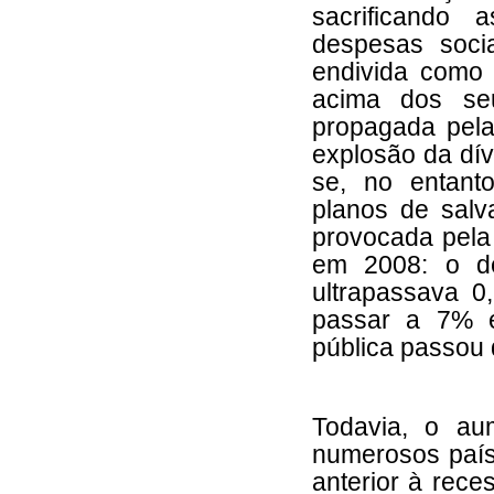
sacrificando 
despesas soci
endivida como 
acima dos seu
propagada pela 
explosão da dí
se, no entant
planos de salv
provocada pela
em 2008: o de
ultrapassava 
passar a 7% 
pública passou 
Todavia, o au
numerosos país
anterior à rec