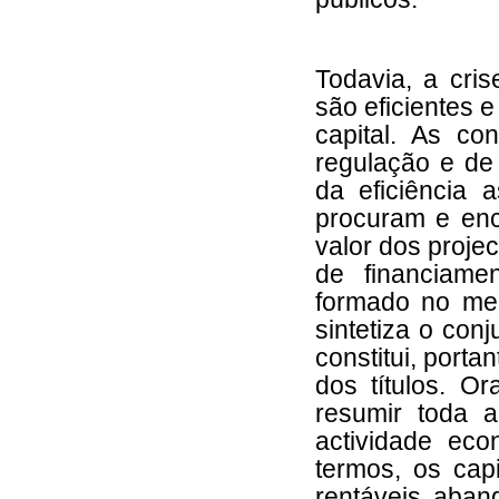
Todavia, a cri
são eficientes 
capital. As co
regulação e de 
da eficiência 
procuram e enc
valor dos proje
de financiame
formado no mer
sintetiza o con
constitui, porta
dos títulos. O
resumir toda a
actividade eco
termos, os capi
rentáveis aban