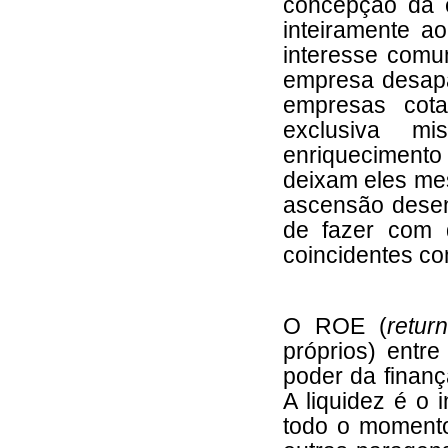
concepção da 
inteiramente a
interesse comum
empresa desapa
empresas cot
exclusiva m
enriqueciment
deixam eles me
ascensão desen
de fazer com 
coincidentes co
O ROE (
retur
próprios) ent
poder da finan
A liquidez é o 
todo o momento 