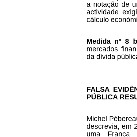
a notação de u
actividade exi
cálculo económi
Medida nº 8 b
mercados financ
da dívida públi
FALSA EVIDÊ
PÚBLICA RES
Michel Péberea
descrevia, em 2
uma França a