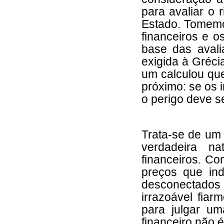
para avaliar o
Estado. Tomemo
financeiros e o
base das avali
exigida à Gréci
um calculou que
próximo: se os 
o perigo deve s
Trata-se de um
verdadeira n
financeiros. Co
preços que in
desconectados
irrazoável fiar
para julgar um
financeiro não