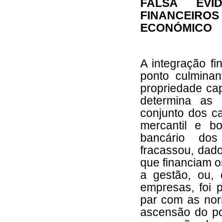
FALSA EVI
FINANCEIR
ECONÓMICO
A integração fi
ponto culminant
propriedade cap
determina as 
conjunto dos ca
mercantil e bo
bancário dos 
fracassou, dad
que financiam os
a gestão, ou,
empresas, foi 
par com as nor
ascensão do po