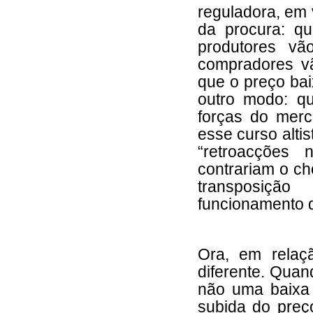
reguladora, em 
da procura: q
produtores v
compradores vã
que o preço baix
outro modo: q
forças do merc
esse curso alti
“retroacções 
contrariam o cho
transposiçã
funcionamento d
Ora, em relaç
diferente. Quan
não uma baixa 
subida do preç