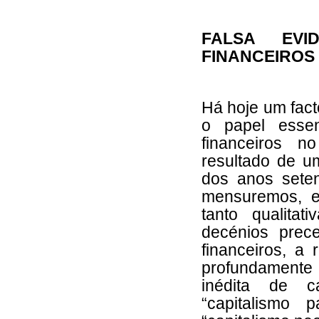
FALSA EVI
FINANCEIROS 
Há hoje um fact
o papel esse
financeiros 
resultado de u
dos anos seten
mensuremos, e
tanto qualita
decénios prec
financeiros, a 
profundamente
inédita de c
“capitalismo p