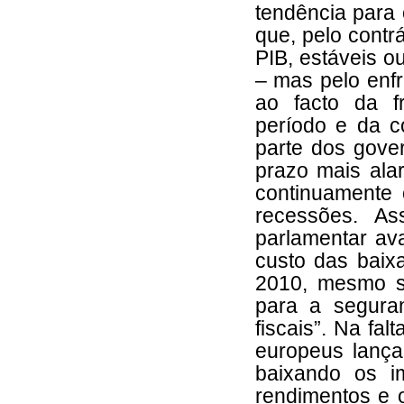
tendência para 
que, pelo contr
PIB, estáveis 
– mas pelo enfr
ao facto da f
período e da co
parte dos gove
prazo mais alar
continuamente 
recessões. As
parlamentar av
custo das baix
2010, mesmo s
para a seguran
fiscais”. Na fa
europeus lança
baixando os i
rendimentos e 