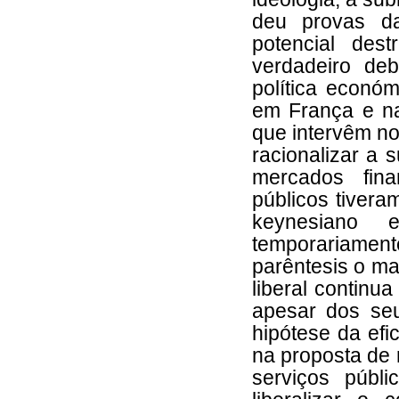
deu provas d
potencial des
verdadeiro de
política econó
em França e na
que intervêm no
racionalizar a 
mercados fin
públicos tivera
keynesiano 
temporariame
parêntesis o ma
liberal continu
apesar dos se
hipótese da efi
na proposta de 
serviços públi