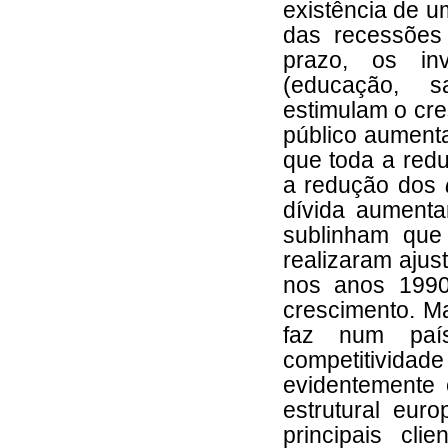
existência de um
das recessões 
prazo, os in
(educação, sa
estimulam o cre
público aument
que toda a red
a redução dos
dívida aumenta
sublinham que 
realizaram ajus
nos anos 1990
crescimento. Ma
faz num país
competitivida
evidentemente 
estrutural eu
principais cl