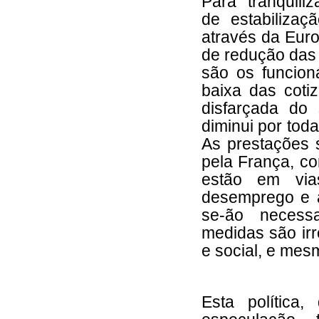
Para “tranquili
de estabiliza
através da Euro
de redução das 
são os funcion
baixa das cot
disfarçada do
diminui por tod
As prestações 
pela França, co
estão em via
desemprego e 
se-ão necess
medidas são irr
e social, e mes
Esta política