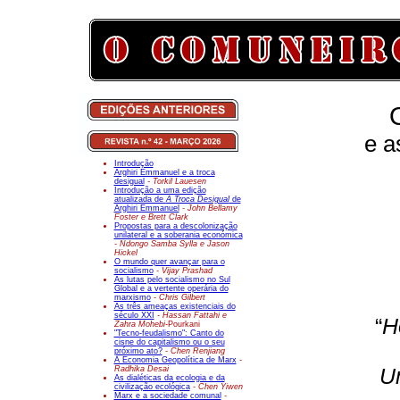
e a
Introdução
Arghiri Emmanuel e a troca
desigual
- Torkil Lauesen
Introdução a uma edição
atualizada de
A Troca Desigual
de
Arghiri Emmanuel
- John Bellamy
Foster e Brett Clark
Propostas para a descolonização
unilateral e a soberania económica
- Ndongo Samba Sylla e Jason
Hickel
O mundo quer avançar para o
socialismo
- Vijay Prashad
As lutas pelo socialismo no Sul
Global e a vertente operária do
marxismo
- Chris Gilbert
As três ameaças existenciais do
século XXI
- Hassan Fattahi e
“
H
Zahra Mohebi-
Pourkani
"Tecno-feudalismo": Canto do
cisne do capitalismo ou o seu
próximo ato?
- Chen Renjiang
A Economia Geopolítica de Marx
-
Radhika Desai
U
As dialéticas da ecologia e da
civilização ecológica
- Chen Yiwen
Marx e a sociedade comunal
-