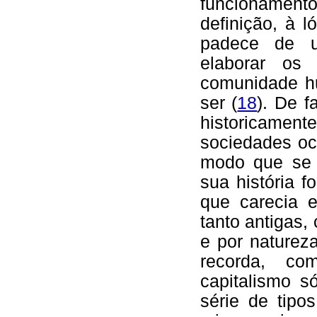
funcionament
definição, à 
padece de um
elaborar os 
comunidade h
ser (
18
). De f
historicame
sociedades oc
modo que se 
sua história f
que carecia 
tanto antigas,
e por natureza
recorda, co
capitalismo 
série de tipo