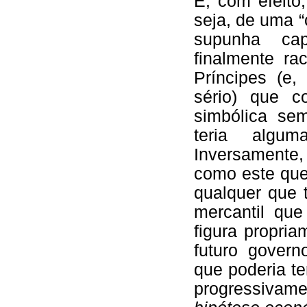
É, com efeito
seja, de uma “
supunha ca
finalmente ra
Príncipes (e,
sério) que c
simbólica se
teria algu
Inversamente
como este que
qualquer que 
mercantil qu
figura propri
futuro governo
que poderia te
progressivam