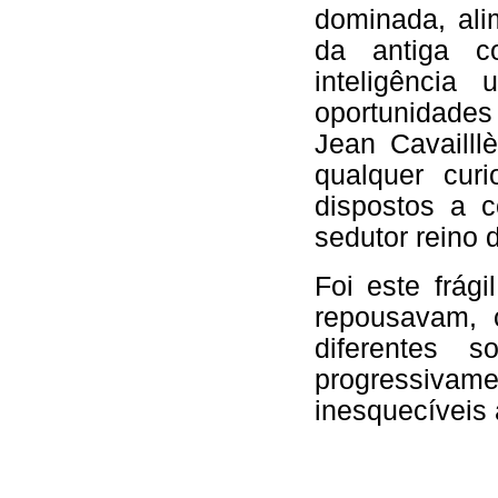
dominada, ali
da antiga c
inteligência 
oportunidades
Jean Cavailll
qualquer curi
dispostos a c
sedutor reino 
Foi este frág
repousavam, 
diferentes 
progressiva
inesquecíveis 