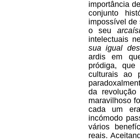
importância d
conjunto his
impossível de s
o seu
arcaí
intelectuais n
sua igual des
ardis em que
pródiga, que
culturais ao
paradoxalment
da revolução 
maravilhoso fo
cada um era
incómodo pass
vários benef
reais. Aceita