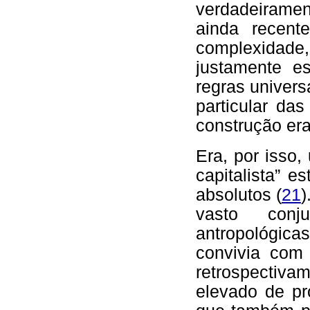
verdadeirame
ainda recent
complexidade, 
justamente e
regras universa
particular da
construção er
Era, por isso
capitalista” 
absolutos (
21
)
vasto conj
antropológicas
convivia com
retrospectiva
elevado de pr