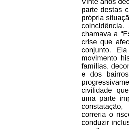
Vinte anos dec
parte destas 
própria situaçã
coincidência.
chamava a “Es
crise que afe
conjunto. El
movimento his
famílias, deco
e dos bairros
progressiva
civilidade q
uma parte im
constatação,
correria o ri
conduzir incl