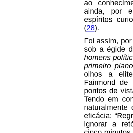
ao conhecime
ainda, por e
espíritos cur
(
28
).
Foi assim, po
sob a égide 
homens polític
primeiro plan
olhos a elit
Fairmond de 
pontos de vist
Tendo em cont
naturalmente 
eficácia: “Reg
ignorar a ret
cinco minutos