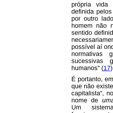
própria vida
definida pelo
por outro lad
homem não n
sentido defini
necessariame
possível aí on
normativas 
sucessivas 
humanos” (
17
)
É portanto, em
que não existe
capitalista”, 
nome de
uma
Um sistem