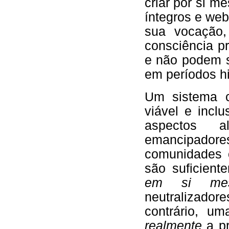
criar por si me
íntegros e we
sua vocação
consciência pr
e não podem s
em períodos his
Um sistema ca
viável e incl
aspectos al
emancipador
comunidades 
são suficient
em si me
neutralizador
contrário, um
realmente
a pr