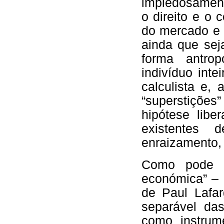
impiedosament
o direito e o
do mercado e 
ainda que sej
forma antro
indivíduo inte
calculista e, a
“superstições
hipótese libe
existentes 
enraizamento,
Como pode ve
económica” – 
de Paul Lafar
separável da
como instrume