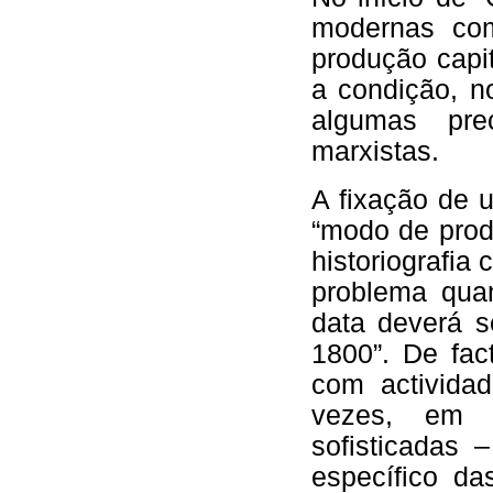
modernas co
produção capi
a condição, n
algumas pre
marxistas.
A fixação de 
“modo de prod
historiografi
problema qua
data deverá s
1800”. De fac
com activida
vezes, em t
sofisticadas
específico d