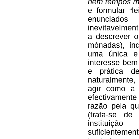
nem tempos m
e formular “l
enunciados
inevitavelmen
a descrever 
mónadas), in
uma única e 
interesse bem
e prática de
naturalmente,
agir como a 
efectivament
razão pela qu
(trata-se d
instituiçã
suficiente