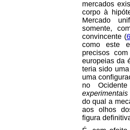
mercados exis
corpo à hipót
Mercado unif
somente, co
convincente (
como este es
precisos com
europeias da 
teria sido uma
uma configuraç
no Ocident
experimentais
do qual a mec
aos olhos dos
figura definiti