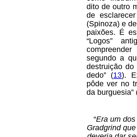
dito de outro
de esclarecer
(Spinoza) e de
paixões. É es
“Logos” ant
compreender 
segundo a qua
destruição do
dedo” (
13
). 
pôde ver no t
da burguesia” 
“
Era um dos 
Gradgrind que
deveria dar s