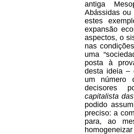
antiga Meso
Abássidas ou 
estes exempl
expansão eco
aspectos, o si
nas condições
uma “sociedad
posta à prov
desta ideia –
um número c
decisores p
capitalista da
podido assumi
preciso: a co
para, ao mes
homogeneizar 