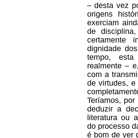
– desta vez p
origens histó
exerciam aind
de disciplina,
certamente 
dignidade do
tempo, esta 
realmente – e
com a transmi
de virtudes, 
completamente
Teríamos, por
deduzir a dec
literatura ou 
do processo d
é bom de ver 