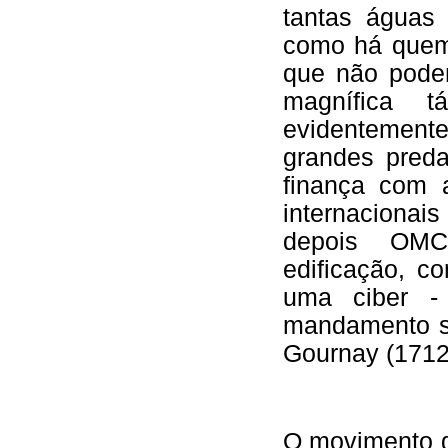
tantas águas
como há quem 
que não poder
magnífica 
evidentement
grandes preda
finança com a
internaciona
depois OMC
edificação, co
uma ciber - 
mandamento se
Gournay (1712
O movimento q