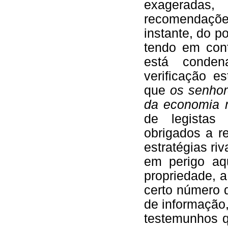
exageradas
recomendações
instante, do p
tendo em cont
está conden
verificação es
que
os senhor
da economia 
de legistas
obrigados a r
estratégias ri
em perigo aq
propriedade, 
certo número d
de informação
testemunhos q