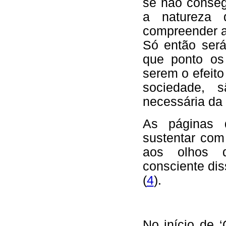
se não conse
a natureza 
compreender a
Só então será
que ponto os
serem o efeit
sociedade, s
necessária da
As páginas 
sustentar com
aos olhos d
consciente dis
(
4
).
No início de 