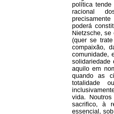
política tend
racional d
precisamente
poderá consti
Nietzsche, s
(quer se trat
compaixão, 
comunidade, e
solidariedade 
aquilo em nom
quando as ci
totalidade 
inclusivament
vida. Noutro
sacrifico, à
essencial, sob