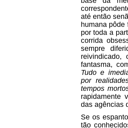
base da meta
correspondent
até então sen
humana pôde f
por toda a part
corrida obses
sempre difer
reivindicado,
fantasma, co
Tudo e imedi
por realidad
tempos mortos
rapidamente v
das agências d
Se os espanto
tão conhecido