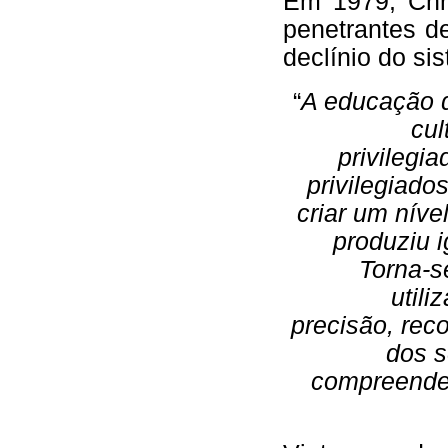
Em 1979, Chri
penetrantes d
declínio do si
“
A educação d
cul
privilegi
privilegiad
criar um nív
produziu 
Torna-s
utili
precisão, rec
dos s
compreender