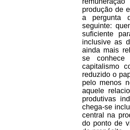
remuneração
produção de e
a pergunta 
seguinte: qu
suficiente pa
inclusive as d
ainda mais re
se conhece 
capitalismo c
reduzido o pap
pelo menos no
aquele relaci
produtivas in
chega-se incl
central na pr
do ponto de vi