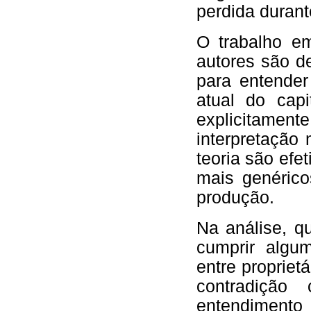
perdida duran
O trabalho e
autores são d
para entender
atual do cap
explicitam
interpretação
teoria são efe
mais genérico
produção.
Na análise, q
cumprir algum
entre propriet
contradição
entendimento 