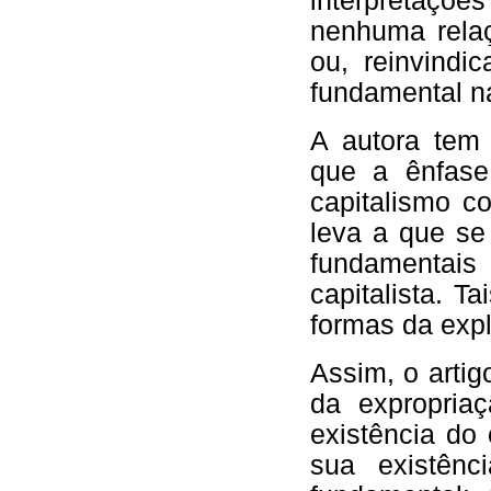
interpretaçõ
nenhuma rela
ou, reinvind
fundamental na
A autora tem 
que a ênfase
capitalismo c
leva a que se
fundamentais
capitalista. T
formas da expl
Assim, o artig
da expropria
existência do
sua existên