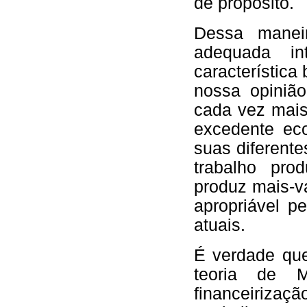
de propósito.
Dessa manei
adequada int
característica
nossa opinião
cada vez mais
excedente eco
suas diferente
trabalho pro
produz mais-v
apropriável p
atuais.
É verdade qu
teoria de 
financeirizaç