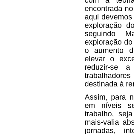
com a teori
encontrada no
aqui devemos 
exploração do
seguindo M
exploração do
o aumento de
elevar o exc
reduzir-se a
trabalhadore
destinada à re
Assim, para n
em níveis s
trabalho, sej
mais-valia ab
jornadas, in