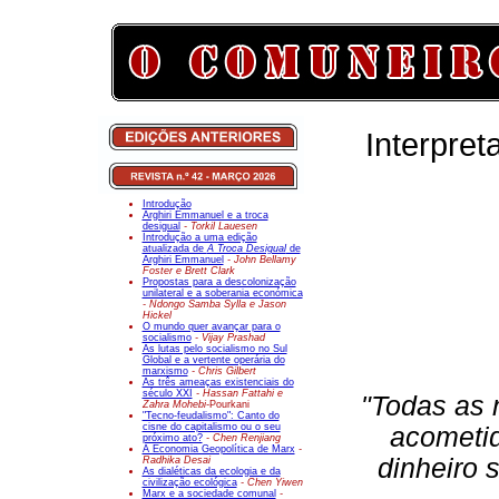
Interpret
Introdução
Arghiri Emmanuel e a troca
desigual
- Torkil Lauesen
Introdução a uma edição
atualizada de
A Troca Desigual
de
Arghiri Emmanuel
- John Bellamy
Foster e Brett Clark
Propostas para a descolonização
unilateral e a soberania económica
- Ndongo Samba Sylla e Jason
Hickel
O mundo quer avançar para o
socialismo
- Vijay Prashad
As lutas pelo socialismo no Sul
Global e a vertente operária do
marxismo
- Chris Gilbert
As três ameaças existenciais do
século XXI
- Hassan Fattahi e
"Todas as 
Zahra Mohebi-
Pourkani
"Tecno-feudalismo": Canto do
cisne do capitalismo ou o seu
acometid
próximo ato?
- Chen Renjiang
A Economia Geopolítica de Marx
-
dinheiro 
Radhika Desai
As dialéticas da ecologia e da
civilização ecológica
- Chen Yiwen
Marx e a sociedade comunal
-