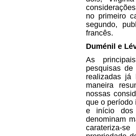
considerações
no primeiro c
segundo, pub
francês.
Duménil e Lé
As principai
pesquisas de 
realizadas j
maneira res
nossas consid
que o período 
e início do
denominam mai
carateriza-