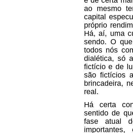
e de certa man
ao mesmo tem
capital espec
próprio rendi
Há, aí, uma c
sendo. O que
todos nós co
dialética, só
fictício e de l
são fictício
brincadeira, 
real.
Há certa con
sentido de qu
fase atual d
importantes,