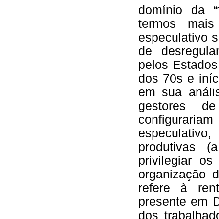
domínio da “
termos mais
especulativo s
de desregula
pelos Estados 
dos 70s e iní
em sua anális
gestores d
configuraria
especulativ
produtivas (
privilegiar o
organização 
refere à ren
presente em D
dos trabalha