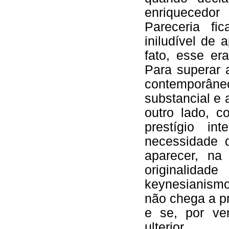
enriquecedo
Pareceria fi
iniludível de 
fato, esse er
Para superar 
contemporâne
substancial e
outro lado, c
prestígio in
necessidade 
aparecer, na
originalidad
keynesianism
não chega a pr
e se, por ve
ulterior.