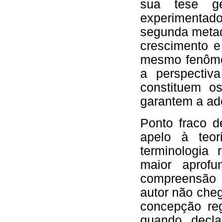
sua tese ge
experimentad
segunda metad
crescimento e
mesmo fenôme
a perspectiv
constituem o
garantem a ad
Ponto fraco d
apelo à teor
terminologia 
maior aprofu
compreensão 
autor não cheg
concepção reg
quando decla