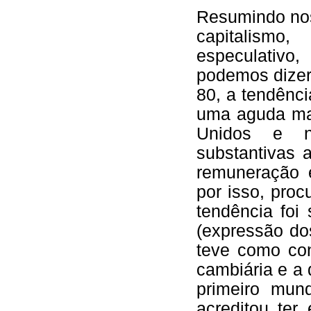
Resumindo nos
capitalism
especulativo
podemos dizer
80, a tendênc
uma aguda man
Unidos e n
substantivas 
remuneração e
por isso, pro
tendência foi 
(expressão dos
teve como con
cambiária e a 
primeiro mund
acreditou ter