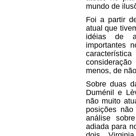
mundo de ilus
Foi a partir 
atual que tive
idéias de a
importantes 
característ
consideração 
menos, de não 
Sobre duas da
Duménil e Lèv
não muito atua
posições não
análise sobr
adiada para n
dois, Virgin