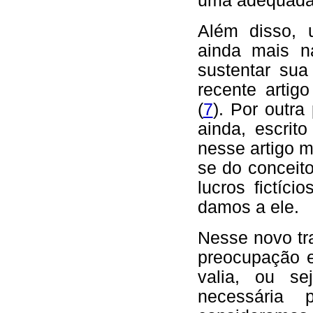
uma adequada t
Além disso, 
ainda mais n
sustentar sua
recente arti
(
7
). Por outra
ainda, escrit
nesse artigo m
se do conceito
lucros fictíc
damos a ele.
Nesse novo tr
preocupação e
valia, ou s
necessária 