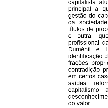
capitalista a
principal a q
gestão do capi
da sociedade
títulos de pro
e outra, qu
profissional 
Duménil e 
identificação 
frações propr
contradição p
em certos cas
saídas refo
capitalismo 
desconhecimen
do valor.