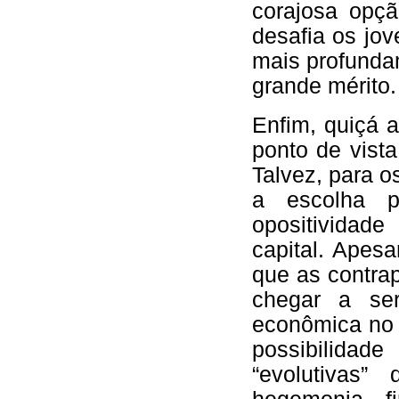
corajosa opçã
desafia os jo
mais profundam
grande mérito.
Enfim, quiçá 
ponto de vist
Talvez, para o
a escolha pr
opositividad
capital. Apes
que as contra
chegar a ser
econômica no 
possibilidade
“evolutivas”