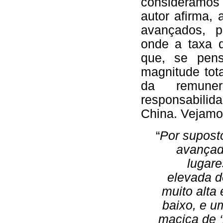
consideramos 
autor afirma,
avançados, p
onde a taxa 
que, se pen
magnitude tot
da remune
responsabili
China. Vejamo
“
Por supost
avançad
lugare
elevada d
muito alta
baixo, e u
maciça de ‘