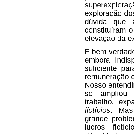
superexplor
exploração do
dúvida que a
constituíram o
elevação da ex
É bem verdade
embora indis
suficiente pa
remuneração do
Nosso entend
se ampliou 
trabalho, ex
fictícios
. Mas
grande probl
lucros fictí