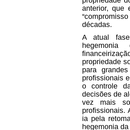
propriedade d
anterior, que
“compromisso
décadas.
A atual fas
hegemonia
financeirizaç
propriedade so
para grandes 
profissionais 
o controle d
decisões de al
vez mais so
profissionais.
ia pela retom
hegemonia da 