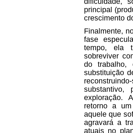
dificuldade,
principal (prod
crescimento do
Finalmente, n
fase especul
tempo, ela 
sobreviver co
do trabalho,
substituição 
reconstruin
substantivo, 
exploração. 
retorno a um
aquele que sof
agravará a t
atuais no pla