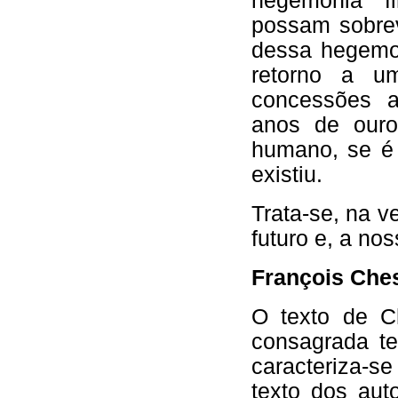
hegemonia fi
possam sobrev
dessa hegemon
retorno a um
concessões a
anos de ouro
humano, se é
existiu.
Trata-se, na v
futuro e, a noss
François Che
O texto de C
consagrada te
caracteriza-se
texto dos aut