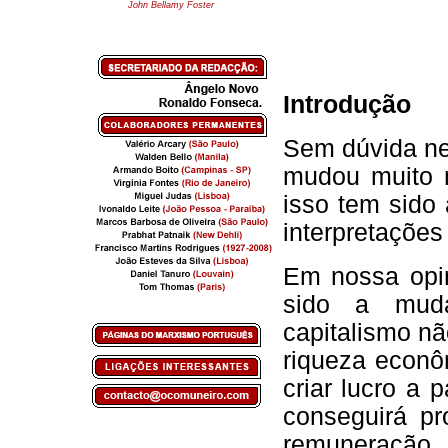
John Bellamy Foster
Introdução
Sem dúvida n
mudou muito n
isso tem sido
interpretaçõe
Em nossa opin
sido a mud
capitalismo nã
riqueza econôm
criar lucro a 
conseguirá pr
remuneração