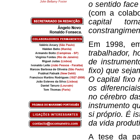
John Bellamy Foster
o sentido fac
(com a colabo
capital to
constrangimen
Em 1998, em 
trabalhador, 
de instrument
fixo) que seja
O capital fixo
os diferencia
no cérebro da
instrumento q
si próprio. É 
da vida produt
A tese da pa