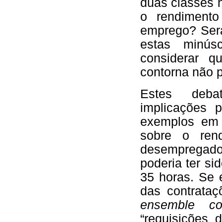
duas classes 
o rendiment
emprego? Será 
estas minús
considerar q
contorna não 
Estes deba
implicações 
exemplos em F
sobre o ren
desemprega
poderia ter s
35 horas. Se 
das contrataç
ensemble co
“requisições 