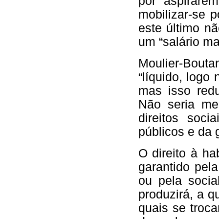
por aspirare
mobilizar-se 
este último n
um “salário ma
Moulier-Bout
“líquido, logo
mas isso redu
Não seria mel
direitos soc
públicos e da 
O direito à ha
garantido pel
ou pela soci
produzirá, a q
quais se troca