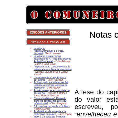
Notas c
Introdução
Arghiri Emmanuel e a troca
desigual
- Torkil Lauesen
Introdução a uma edição
atualizada de
A Troca Desigual
de
Arghiri Emmanuel
- John Bellamy
Foster e Brett Clark
Propostas para a descolonização
unilateral e a soberania económica
- Ndongo Samba Sylla e Jason
Hickel
O mundo quer avançar para o
socialismo
- Vijay Prashad
As lutas pelo socialismo no Sul
Global e a vertente operária do
marxismo
- Chris Gilbert
A tese do capi
As três ameaças existenciais do
século XXI
- Hassan Fattahi e
Zahra Mohebi-
Pourkani
do valor est
"Tecno-feudalismo": Canto do
cisne do capitalismo ou o seu
próximo ato?
- Chen Renjiang
escreveu, p
A Economia Geopolítica de Marx
-
Radhika Desai
As dialéticas da ecologia e da
“
envelheceu e 
civilização ecológica
- Chen Yiwen
Marx e a sociedade comunal
-