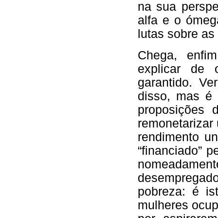
na sua perspe
alfa e o ómeg
lutas sobre as
Chega, enfi
explicar de
garantido. Ve
disso, mas é
proposições 
remonetarizar
rendimento un
“financiado” p
nomeadame
desempregados
pobreza: é is
mulheres ocup