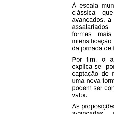
À escala mun
clássica qu
avançados, a 
assalariado
formas mais
intensificaçã
da jornada de 
Por fim, o a
explica-se p
captação de m
uma nova forma
podem ser con
valor.
As proposiçõe
avançadas 