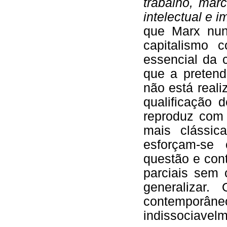
trabalho, mar
intelectual e i
que Marx nun
capitalismo c
essencial da 
que a pretend
não está real
qualificação 
reproduz com 
mais clássica
esforçam-se 
questão e con
parciais sem
generalizar.
contemporân
indissociavelm