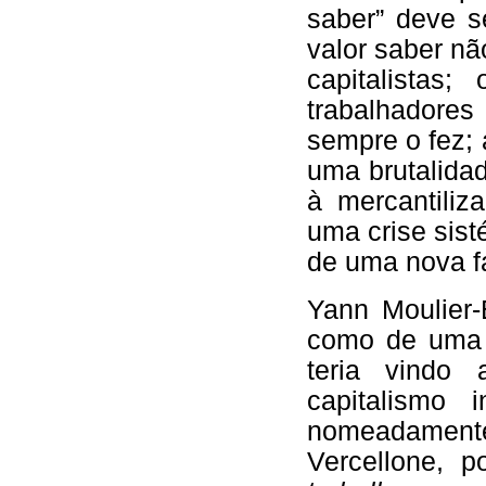
saber” deve s
valor saber nã
capitalistas
trabalhadore
sempre o fez; 
uma brutalida
à mercantiliz
uma crise sis
de uma nova f
Yann Moulier-
como de uma “
teria vindo 
capitalismo 
nomeadament
Vercellone, p