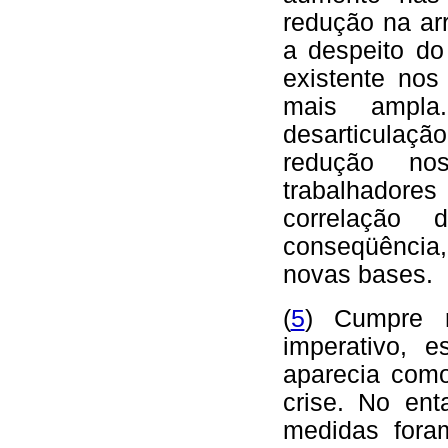
redução na ar
a despeito do
existente nos
mais ampla
desarticulaç
redução nos
trabalhadores
correlação
conseqüência
novas bases.
(
5
) Cumpre r
imperativo, 
aparecia como
crise. No en
medidas fora