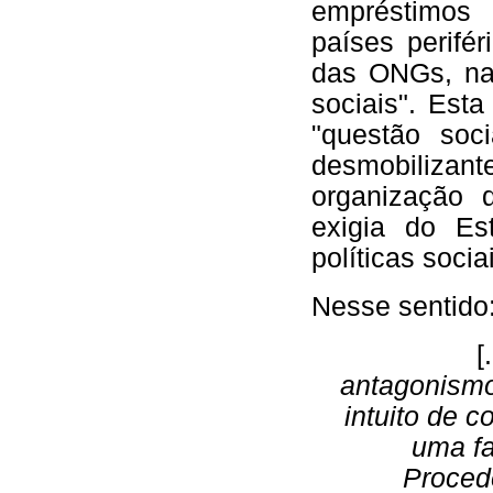
empréstimos
países perifé
das ONGs, na 
sociais". Est
"questão soc
desmobilizan
organização d
exigia do Est
políticas socia
Nesse sentido
[
antagonismos
intuito de 
uma fa
Proced