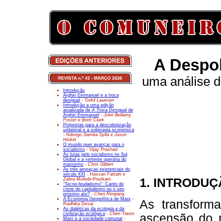
A Despol
uma análise d
Introdução
Arghiri Emmanuel e a troca
desigual
- Torkil Lauesen
Introdução a uma edição
atualizada de
A Troca Desigual
de
Arghiri Emmanuel
- John Bellamy
Foster e Brett Clark
Propostas para a descolonização
unilateral e a soberania económica
- Ndongo Samba Sylla e Jason
Hickel
O mundo quer avançar para o
socialismo
- Vijay Prashad
As lutas pelo socialismo no Sul
Global e a vertente operária do
marxismo
- Chris Gilbert
As três ameaças existenciais do
século XXI
- Hassan Fattahi e
1. INTRODU
Zahra Mohebi-
Pourkani
"Tecno-feudalismo": Canto do
cisne do capitalismo ou o seu
próximo ato?
- Chen Renjiang
A Economia Geopolítica de Marx
-
As transform
Radhika Desai
As dialéticas da ecologia e da
civilização ecológica
- Chen Yiwen
ascensão do 
Marx e a sociedade comunal
-