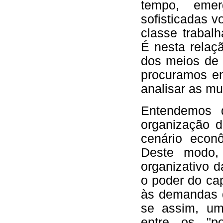
tempo, eme
sofisticadas v
classe trabal
É nesta relaçã
dos meios de 
procuramos en
analisar as m
Entendemos 
organização 
cenário econô
Deste modo, 
organizativo 
o poder do cap
às demandas d
se assim, um
entre os "po