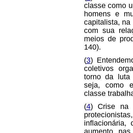
classe como u
homens e mul
capitalista, n
com sua rela
meios de pro
140).
(
3
) Entendemo
coletivos or
torno da luta
seja, como e
classe trabalh
(
4
) Crise na 
protecionist
inflacionária
aumento nas 