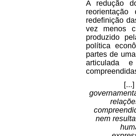
A redução do
reorientação
redefinição da
vez menos c
produzido pe
política econ
partes de uma
articulada
compreendidas
[...
governamenta
relaçõe
compreendid
nem resulta
huma
express