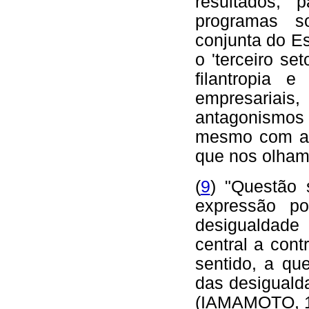
resultados, p
programas so
conjunta do E
o 'terceiro se
filantropia 
empresariais,
antagonismos 
mesmo com a i
que nos olham"
(
9
) "Questão 
expressão po
desigualdade
central a cont
sentido, a qu
das desiguald
(IAMAMOTO, 1