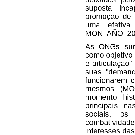
suposta inc
promoção de p
uma efetiva
MONTAÑO, 20
As ONGs surg
como objetivo
e articulação
suas "demanda
funcionarem 
mesmos (MON
momento hist
principais n
sociais, o
combatividade
interesses da