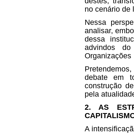
destes, trans
no cenário de l
Nessa perspec
analisar, emb
dessa institu
advindos do 
Organizações
Pretendemos, 
debate em t
construção de
pela atualidad
2. AS EST
CAPITALISM
A intensificaç