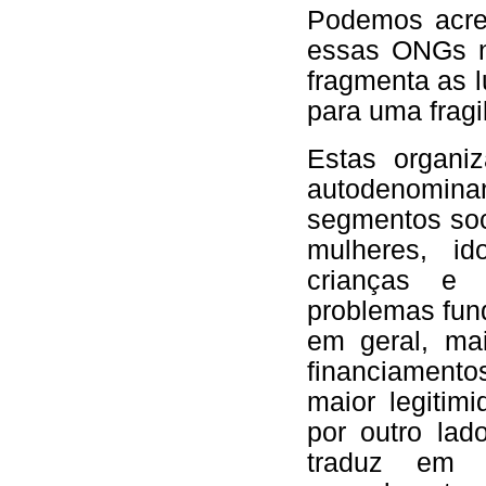
Podemos acre
essas ONGs na
fragmenta as l
para uma fragi
Estas organi
autodenominan
segmentos soci
mulheres, id
crianças e 
problemas fun
em geral, mai
financiamento
maior legitim
por outro lad
traduz em 