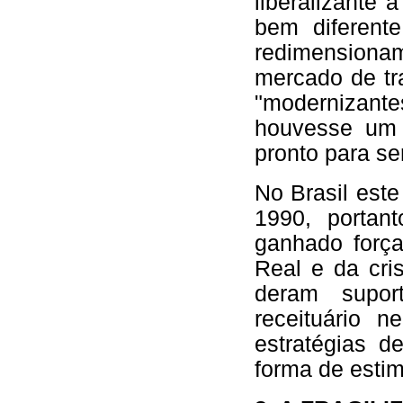
liberalizante
bem diferent
redimensionam
mercado de tr
"modernizant
houvesse um 
pronto para s
No Brasil est
1990, portan
ganhado força
Real e da cri
deram supor
receituário n
estratégias d
forma de esti