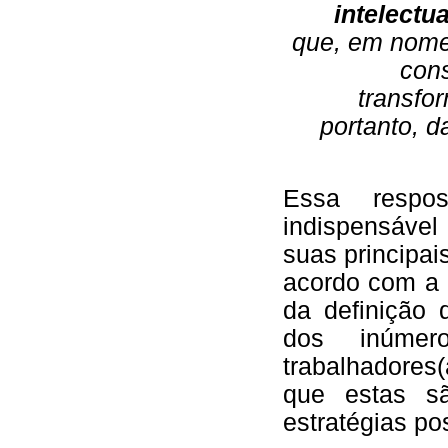
intelectu
que, em nome 
con
transfo
portanto, 
Essa respo
indispensáve
suas principai
acordo com a 
da definição 
dos inúmero
trabalhadores(
que estas sã
estratégias po