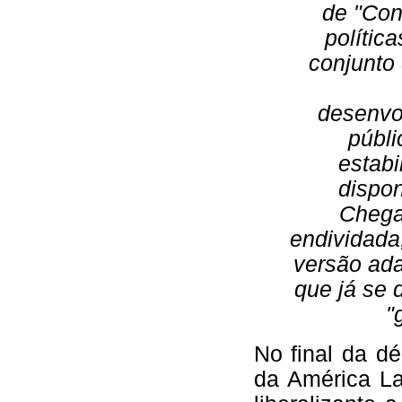
de "Con
polític
conjunto 
desenvol
públ
estabi
dispon
Chegav
endividada
versão ada
que já se 
"
No final da d
da América La