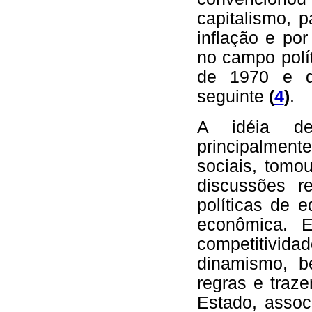
capitalismo, 
inflação e por
no campo polí
de 1970 e q
seguinte
(
4
)
.
A idéia de
principalmen
sociais, tomo
discussões r
políticas de eq
econômica. 
competitivid
dinamismo, b
regras e traze
Estado, assoc