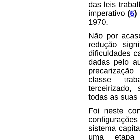
das leis traba
imperativo
(
5
)
1970.
Não por acaso
redução sign
dificuldades 
dadas pelo a
precarização
classe tra
terceirizado,
todas as suas
Foi neste co
configurações
sistema capita
uma etapa 