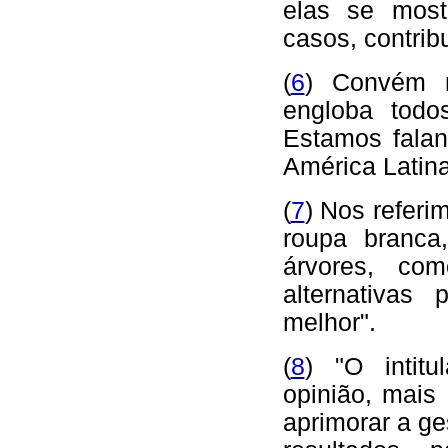
elas se most
casos, contrib
(
6
) Convém r
engloba todos
Estamos fala
América Latina
(
7
) Nos referi
roupa branca
árvores, co
alternativa
melhor".
(
8
) "O intitu
opinião, mais
aprimorar a ge