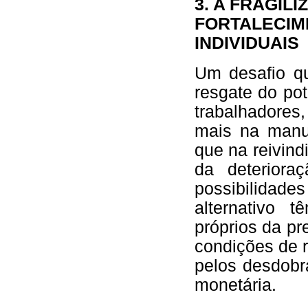
3. A FRAGIL
FORTALECIM
INDIVIDUAIS
Um desafio q
resgate do po
trabalhadores
mais na manut
que na reivin
da deteriora
possibilida
alternativo t
próprios da p
condições de 
pelos desdobr
monetária.