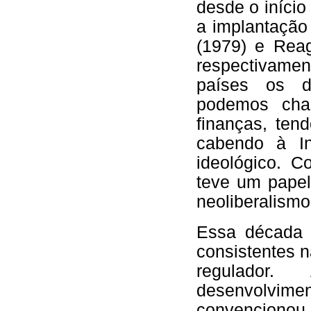
desde o iníci
a implantação
(1979) e Reag
respectivame
países os d
podemos cha
finanças, te
cabendo à In
ideológico. 
teve um papel
neoliberalismo
Essa década 
consistentes 
regulador.
desenvolvime
convenciono