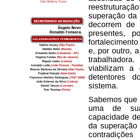
John Bellamy Foster
reestruturaç
superação da 
decorrem de
presentes, 
fortalecimento
e, por outro, 
trabalhadora
viabilizam a
detentores d
sistema.
Sabemos que o
uma de suas
capacidade d
da superação 
contradiçõe