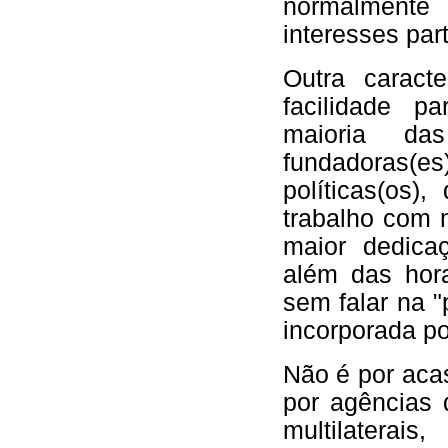
normalment
interesses par
Outra caracte
facilidade pa
maioria d
fundadoras(e
políticas(os)
trabalho com 
maior dedicaç
além das hor
sem falar na "
incorporada po
Não é por aca
por agências 
multilater