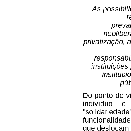
As possibil
r
preva
neoliber
privatização, 
responsabi
instituições
instituci
púb
Do ponto de vi
indivíduo 
"solidarieda
funcionalidad
que deslocam o