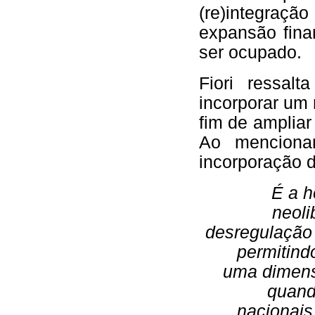
(re)integraçã
expansão fina
ser ocupado.
Fiori ressal
incorporar um
fim de ampliar
Ao mencionar
incorporação 
É a h
neoli
desregulação 
permitind
uma dimens
quand
nacionais