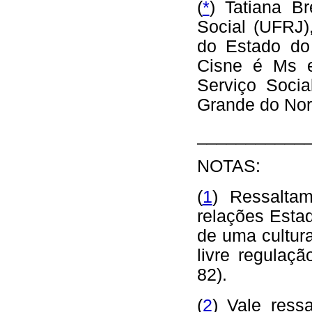
(
*
) Tatiana B
Social (UFRJ)
do Estado do
Cisne é Ms e
Serviço Soci
Grande do Nor
___________
NOTAS:
(
1
) Ressalta
relações Esta
de uma cultura
livre regulaç
82).
(
2
) Vale ress