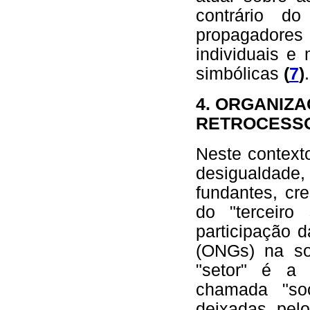
contrário d
propagadores 
individuais e
simbólicas
(
7
)
.
4. ORGANIZ
RETROCESSO
Neste context
desigualdade,
fundantes, cr
do "terceiro
participação 
(ONGs) na soc
"setor" é a
chamada "soc
deixadas pel