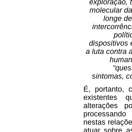
exploração, 
molecular da
longe de
intercorrên
polít
dispositivos
a luta contra
humana
"ques
sintomas, c
É, portanto,
existentes 
alterações p
processando
nestas relaçõ
atuar sobre a