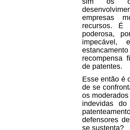
sim os de
desenvolvi
empresas mo
recursos. É 
poderosa, po
impecável,
estancamento 
recompensa fi
de patentes.
Esse então é 
de se confront
os moderados 
indevidas do
patenteamento
defensores de
se sustenta?