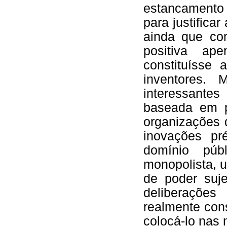
estancamento 
para justifica
ainda que co
positiva a
constituísse
inventores.
interessante
baseada em p
organizações 
inovações pr
domínio púb
monopolista, 
de poder suje
deliberações
realmente con
colocá-lo nas 