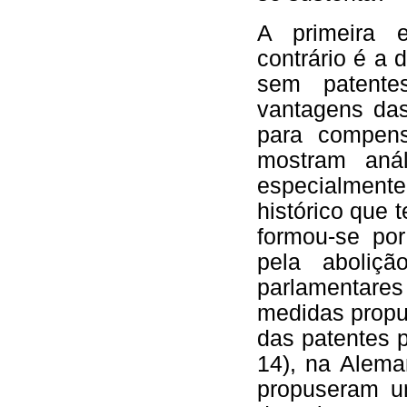
A primeira 
contrário é a
sem patente
vantagens das
para compens
mostram anál
especialmen
histórico que 
formou-se po
pela aboliç
parlamentare
medidas propu
das patentes p
14), na Alema
propuseram u