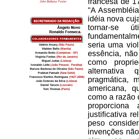
francesa de 1
John Bellamy Foster
"A Assembléia
idéia nova cu
tornar-se 
fundamentalm
seria uma vio
essência, não
como propri
alternativa
pragmática, m
americana, q
como a razão d
proporciona
justificativa 
peso consider
invenções não