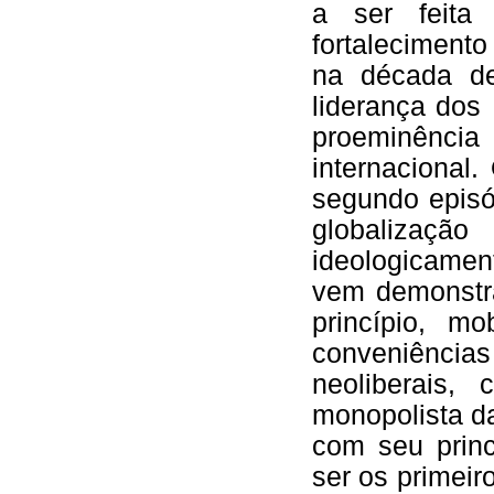
a ser feit
fortaleciment
na década de
liderança dos
proeminência
internacional
segundo episó
globalizaçã
ideologicament
vem demonstr
princípio, m
conveniência
neoliberais, 
monopolista d
com seu princ
ser os primeir