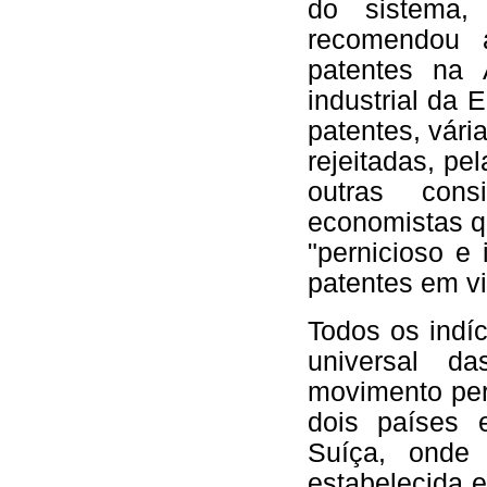
do sistema
recomendou 
patentes na 
industrial da
patentes, vári
rejeitadas, pe
outras con
economistas q
"pernicioso e
patentes em v
Todos os indí
universal d
movimento per
dois países e
Suíça, onde 
estabelecida 