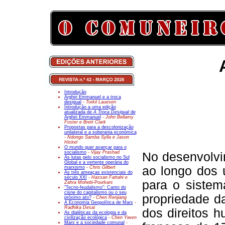
Introdução
Arghiri Emmanuel e a troca
desigual
- Torkil Lauesen
Introdução a uma edição
atualizada de
A Troca Desigual
de
Arghiri Emmanuel
- John Bellamy
Foster e Brett Clark
Propostas para a descolonização
unilateral e a soberania económica
- Ndongo Samba Sylla e Jason
Hickel
O mundo quer avançar para o
socialismo
- Vijay Prashad
No desenvolvi
As lutas pelo socialismo no Sul
Global e a vertente operária do
ao longo dos ú
marxismo
- Chris Gilbert
As três ameaças existenciais do
século XXI
- Hassan Fattahi e
para o siste
Zahra Mohebi-
Pourkani
"Tecno-feudalismo": Canto do
cisne do capitalismo ou o seu
propriedade d
próximo ato?
- Chen Renjiang
A Economia Geopolítica de Marx
-
Radhika Desai
dos direitos 
As dialéticas da ecologia e da
civilização ecológica
- Chen Yiwen
Marx e a sociedade comunal
-