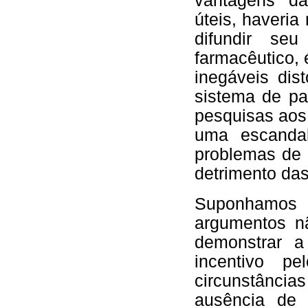
vantagens da
úteis, haveria
difundir s
farmacêutico,
inegáveis dis
sistema de pa
pesquisas aos
uma escandal
problemas de 
detrimento das
Suponhamos a
argumentos n
demonstrar a
incentivo p
circunstânci
ausência de r