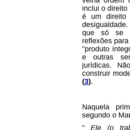
velha ordem c
inclui o direit
é um direito
desigualdade. 
que só se e
reflexões para
"produto integr
e outras sem
jurídicas. Nã
construir mod
(
3
)
.
Naquela prim
segundo o Mar
"
Ele (o tr