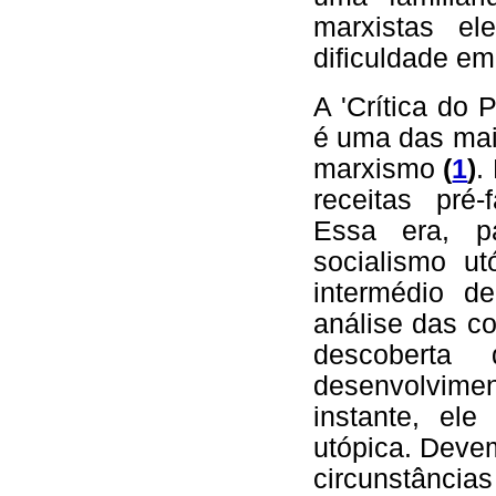
marxistas el
dificuldade em 
A 'Crítica do 
é uma das mai
marxismo
(
1
)
.
receitas pré-
Essa era, p
socialismo ut
intermédio d
análise das c
descoberta
desenvolvim
instante, el
utópica. Devem
circunstâncias