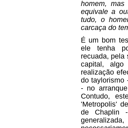
homem, mas 
equivale a o
tudo, o home
carcaça do t
É um bom tes
ele tenha p
recuada, pela 
capital, al
realização ef
do taylorismo 
- no arranque
Contudo, est
'Metropolis' 
de Chaplin -
generaliz