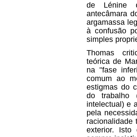
de Lénine d
antecâmara do
argamassa legi
à confusão po
simples propri
Thomas criti
teórica de Ma
na "fase infe
comum ao me
estigmas do c
do trabalho 
intelectual) e
pela necessid
racionalidade
exterior. Is