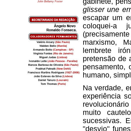
gabinete, pen
John Bellamy Foster
glisser une er
escapar um er
coloquei-a
(precisamen
marxismo, M
lembrete ir
pretensão de 
pensamento, 
humano, simp
Na verdade, en
experiência so
revolucionári
muito cautel
sucessivas. 
"desvio" fune