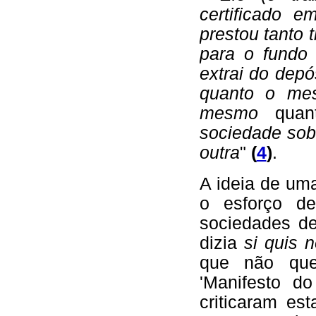
certificado 
prestou tanto 
para o fundo 
extrai do dep
quanto o mes
mesmo
qua
sociedade sob
outra
"
(
4
)
.
A ideia de uma
o esforço d
sociedades de
dizia
si quis 
que não que
'Manifesto d
criticaram es