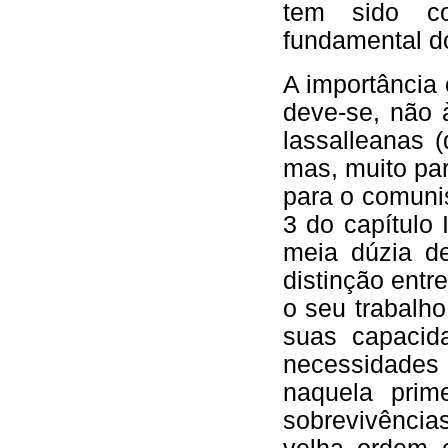
tem sido co
fundamental d
A importância 
deve-se, não 
lassalleanas (
mas, muito pa
para o comuni
3 do capítulo
meia dúzia d
distinção entr
o seu trabalh
suas capacid
necessidades
naquela prim
sobrevivência