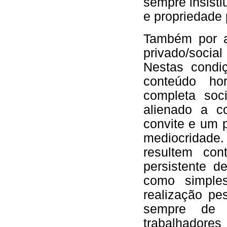
sempre insisti
e propriedade
Também por aq
privado/social
Nestas condi
conteúdo hor
completa soc
alienado a co
convite e um 
mediocridad
resultem con
persistente d
como simple
realização pe
sempre de 
trabalhadore