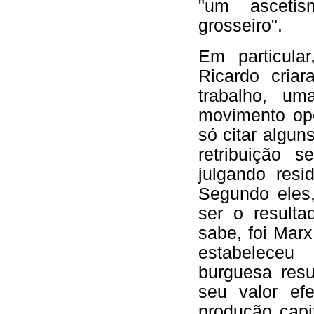
"um ascetis
grosseiro".
Em particul
Ricardo cria
trabalho, u
movimento ope
só citar algun
retribuição s
julgando resi
Segundo eles,
ser o result
sabe, foi Mar
estabeleceu 
burguesa resu
seu valor ef
produção capi