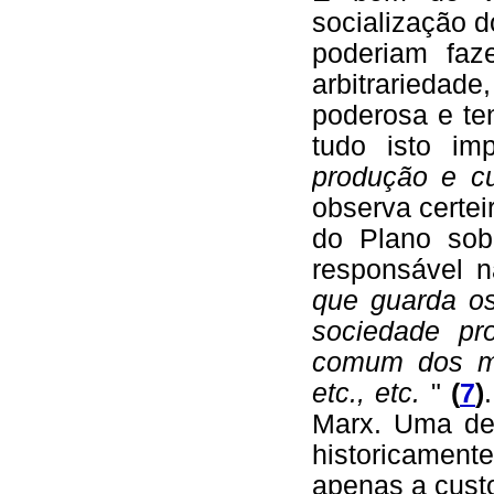
socialização d
poderiam faz
arbitrariedad
poderosa e te
tudo isto im
produção e cu
observa certe
do Plano sob 
responsável 
que guarda os
sociedade pr
comum dos me
etc., etc.
"
(
7
)
Marx. Uma de
historicament
apenas a custo