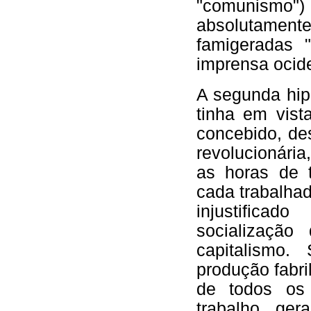
"comunismo"
absolutament
famigeradas 
imprensa ocide
A segunda hip
tinha em vist
concebido, de
revolucionária
as horas de 
cada trabalhad
injustifica
socialização
capitalismo.
produção fabri
de todos os 
trabalho gera