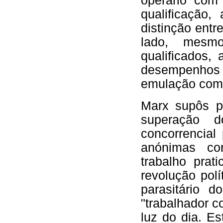
operário com
qualificação
distinção entr
lado, mesm
qualificados,
desempenhos 
emulação comp
Marx supôs p
superação d
concorrencial
anónimas co
trabalho pra
revolução polí
parasitário d
"trabalhador c
luz do dia. E