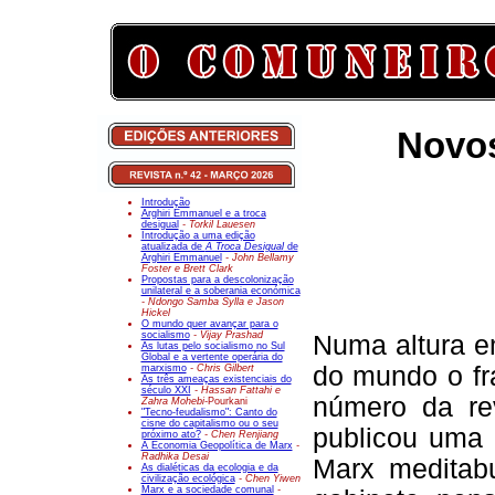
Novo
Introdução
Arghiri Emmanuel e a troca
desigual
- Torkil Lauesen
Introdução a uma edição
atualizada de
A Troca Desigual
de
Arghiri Emmanuel
- John Bellamy
Foster e Brett Clark
Propostas para a descolonização
unilateral e a soberania económica
- Ndongo Samba Sylla e Jason
Hickel
O mundo quer avançar para o
socialismo
- Vijay Prashad
Numa altura e
As lutas pelo socialismo no Sul
Global e a vertente operária do
do mundo o fr
marxismo
- Chris Gilbert
As três ameaças existenciais do
século XXI
- Hassan Fattahi e
número da re
Zahra Mohebi-
Pourkani
"Tecno-feudalismo": Canto do
cisne do capitalismo ou o seu
publicou uma 
próximo ato?
- Chen Renjiang
A Economia Geopolítica de Marx
-
Radhika Desai
Marx meditab
As dialéticas da ecologia e da
civilização ecológica
- Chen Yiwen
Marx e a sociedade comunal
-