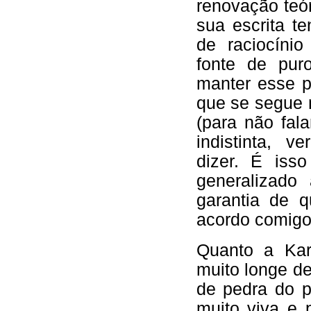
renovação teó
sua escrita t
de raciocínio
fonte de pur
manter esse p
que se segue n
(para não fal
indistinta, 
dizer. É iss
generalizado
garantia de 
acordo comigo
Quanto a Kar
muito longe de
de pedra do 
muito viva e 