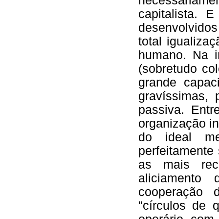
necessariam
capitalista.
desenvolvido
total igualiza
humano. Na in
(sobretudo co
grande capaci
gravíssimas, 
passiva. Entr
organização in
do ideal me
perfeitamente
as mais rece
aliciamento
cooperação d
"círculos de 