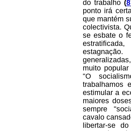
do trabalho
(
8
ponto irá cert
que mantém su
colectivista. 
se esbate o fe
estratificad
estagnação
generalizadas
muito popular
"O socialis
trabalhamos
estimular a e
maiores doses
sempre "soci
cavalo cansad
libertar-se d