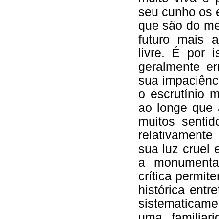
seu cunho os e
que são do me
futuro mais 
livre. É por
geralmente er
sua impaciênc
o escrutínio 
ao longe que 
muitos senti
relativamente
sua luz cruel
a monumental
crítica permit
histórica entr
sistematicame
uma familiar