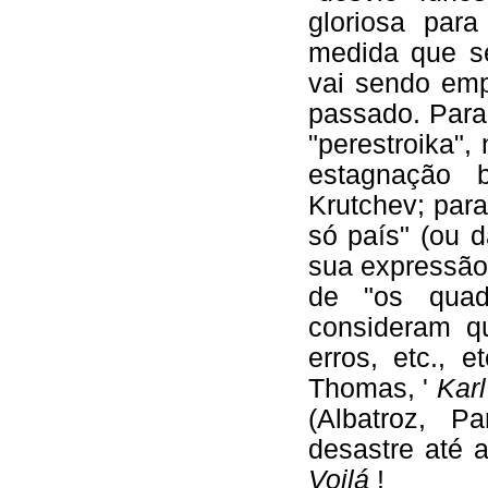
gloriosa par
medida que se
vai sendo em
passado. Para
"perestroika",
estagnação b
Krutchev; para
só país" (ou d
sua expressão 
de "os quad
consideram q
erros, etc., 
Thomas, '
Kar
(Albatroz, P
desastre até 
Voilá
!