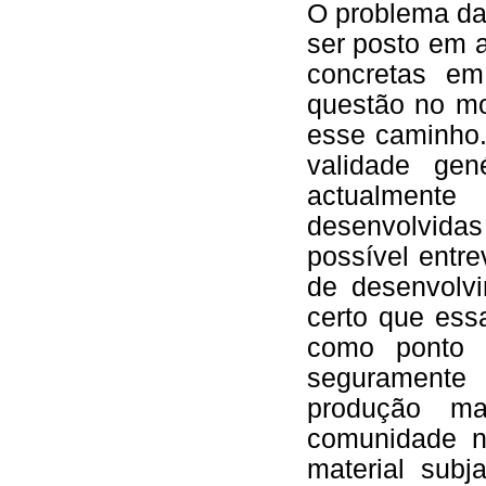
O problema da
ser posto em a
concretas e
questão no mo
esse caminho.
validade gen
actualment
desenvolvida
possível entre
de desenvolvi
certo que essa
como ponto 
segurament
produção mat
comunidade n
material subj