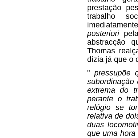
prestação pe
trabalho so
imediatament
posteriori
pel
abstracção q
Thomas realç
dizia já que o
"
pressupõe q
subordinação
extrema do t
perante o tra
relógio se t
relativa de do
duas locomoti
que uma hora