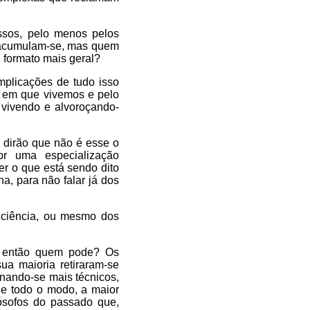
essos, pelo menos pelos
s acumulam-se, mas quem
u formato mais geral?
plicações de tudo isso
 em que vivemos e pelo
 vivendo e alvoroçando-
 dirão que não é esse o
or uma especialização
er o que está sendo dito
na, para não falar já dos
 ciência, ou mesmo dos
l, então quem pode? Os
ua maioria retiraram-se
rnando-se mais técnicos,
De todo o modo, a maior
lósofos do passado que,