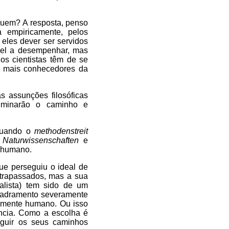
quem? A resposta, penso
 empiricamente, pelos
 eles dever ser servidos
apel a desempenhar, mas
s cientistas têm de se
to mais conhecedores da
s assunções filosóficas
luminarão o caminho e
etuando o
methodenstreit
e
Naturwissenschaften
e
o humano.
que perseguiu o ideal de
ltrapassados, mas a sua
alista) tem sido de um
uadramento severamente
tamente humano. Ou isso
iência. Como a escolha é
eguir os seus caminhos