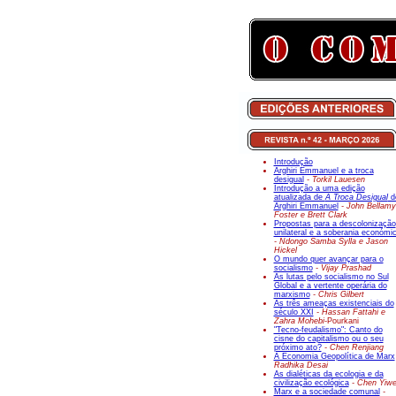
Introdução
Arghiri Emmanuel e a troca
desigual
- Torkil Lauesen
Introdução a uma edição
atualizada de
A Troca Desigual
d
Arghiri Emmanuel
- John Bellamy
Foster e Brett Clark
Propostas para a descolonização
unilateral e a soberania económi
- Ndongo Samba Sylla e Jason
Hickel
O mundo quer avançar para o
socialismo
- Vijay Prashad
As lutas pelo socialismo no Sul
Global e a vertente operária do
marxismo
- Chris Gilbert
As três ameaças existenciais do
século XXI
- Hassan Fattahi e
Zahra Mohebi-
Pourkani
"Tecno-feudalismo": Canto do
cisne do capitalismo ou o seu
próximo ato?
- Chen Renjiang
A Economia Geopolítica de Marx
Radhika Desai
As dialéticas da ecologia e da
civilização ecológica
- Chen Yiw
Marx e a sociedade comunal
-