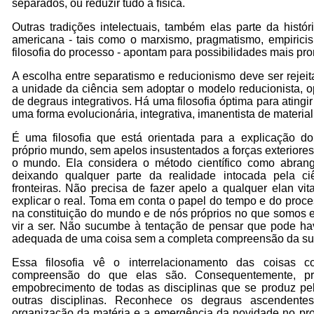
separados, ou reduzir tudo à física.
Outras tradições intelectuais, também elas parte da histór
americana - tais como o marxismo, pragmatismo, empiricism
filosofia do processo - apontam para possibilidades mais pr
A escolha entre separatismo e reducionismo deve ser rejei
a unidade da ciência sem adoptar o modelo reducionista, o
de degraus integrativos. Há uma filosofia óptima para atingi
uma forma evolucionária, integrativa, imanentista de materia
É uma filosofia que está orientada para a explicação 
próprio mundo, sem apelos insustentados a forças exteriore
o mundo. Ela considera o método científico como abrang
deixando qualquer parte da realidade intocada pela c
fronteiras. Não precisa de fazer apelo a qualquer elan vi
explicar o real. Toma em conta o papel do tempo e do proc
na constituição do mundo e de nós próprios no que somos
vir a ser. Não sucumbe à tentação de pensar que pode ha
adequada de uma coisa sem a completa compreensão da sua 
Essa filosofia vê o interrelacionamento das coisas 
compreensão do que elas são. Consequentemente, p
empobrecimento de todas as disciplinas que se produz p
outras disciplinas. Reconhece os degraus ascendent
organização da matéria e a emergência da novidade no pro