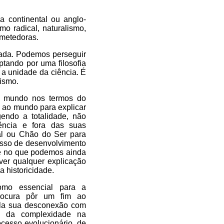
ia continental ou anglo-
o radical, naturalismo,
ometedoras.
tada. Podemos perseguir
ptando por uma filosofia
r a unidade da ciência. É
lismo.
do mundo nos termos do
s ao mundo para explicar
endo a totalidade, não
iência e fora das suas
tal ou Chão do Ser para
esso de desenvolvimento
 e no que podemos ainda
ver qualquer explicação
historicidade.
como essencial para a
rocura pôr um fim ao
ela sua desconexão com
es da complexidade na
cesso evolucionário, de