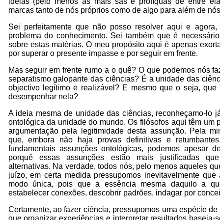
ideias (pelo menos as mais sãs e profíquas de entre el
marcas tanto de nós próprios como de algo para além de nós
Sei perfeitamente que não posso resolver aqui e agora,
problema do conhecimento. Sei também que é necessário 
sobre estas matérias. O meu propósito aqui é apenas exort
por superar o presente impasse e por seguir em frente.
Mas seguir em frente rumo a o quê? O que podemos nós fa
separatismo galopante das ciências? É a unidade das ciênc
objectivo legítimo e realizável? E mesmo que o seja, que 
desempenhar nela?
A ideia mesma de unidade das ciências, reconheçamo-lo j
ontológica da unidade do mundo. Os filósofos aqui têm um
argumentação pela legitimidade desta assunção. Pela min
que, embora não haja provas definitivas e retumbante
fundamentais assunções ontológicas, podemos apesar d
porquê essas assunções estão mais justificadas que
alternativas. Na verdade, todos nós, pelo menos aqueles q
juízo, em certa medida pressupomos inevitavelmente que 
modo única, pois que a essência mesma daquilo a q
estabelecer conexões, descobrir padrões, indagar por concei
Certamente, ao fazer ciência, pressupomos uma espécie de
que organizar experiências e interpretar resultados baseia