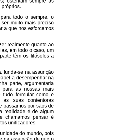
as) ostentam sempre as
 próprios.
 para todo o sempre, o
ser muito mais preciso
ar a que nos esforcemos
zer realmente quanto ao
ias, em todo o caso, um
parte têm os filósofos a
á, funda-se na assunção
 papel a desempenhar na
ha parte, argumentaria
s para as nossas mais
e tudo formular como e
 as suas contentoras
ue passamos por sãos de
a realidade é de algum
ue chamamos pensar é
tos unificadores.
 unidade do mundo, pois
-se na assunção de que o