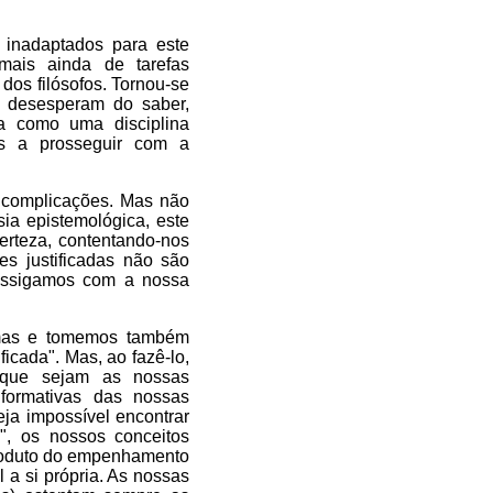
 inadaptados para este
 mais ainda de tarefas
dos filósofos. Tornou-se
s desesperam do saber,
ia como uma disciplina
nos a prosseguir com a
 complicações. Mas não
ia epistemológica, este
erteza, contentando-nos
es justificadas não são
rossigamos com a nossa
emas e tomemos também
ficada". Mas, ao fazê-lo,
 que sejam as nossas
formativas das nossas
eja impossível encontrar
", os nossos conceitos
produto do empenhamento
 a si própria. As nossas