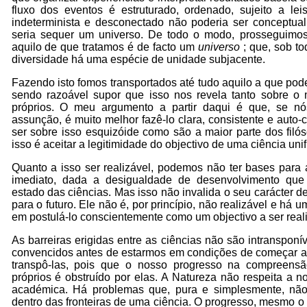
fluxo dos eventos é estruturado, ordenado, sujeito a lei
indeterminista e desconectado não poderia ser conceptua
seria sequer um universo. De todo o modo, prosseguimo
aquilo de que tratamos é de facto um
universo
; que, sob t
diversidade há uma espécie de unidade subjacente.
Fazendo isto fomos transportados até tudo aquilo a que po
sendo razoável supor que isso nos revela tanto sobre 
próprios. O meu argumento a partir daqui é que, se n
assunção, é muito melhor fazê-lo clara, consistente e auto
ser sobre isso esquizóide como são a maior parte dos filó
isso é aceitar a legitimidade do objectivo de uma ciência unif
Quanto a isso ser realizável, podemos não ter bases para a
imediato, dada a desigualdade de desenvolvimento que 
estado das ciências. Mas isso não invalida o seu carácter de
para o futuro. Ele não é, por princípio, não realizável e há u
em postulá-lo conscientemente como um objectivo a ser real
As barreiras erigidas entre as ciências não são intranspon
convencidos antes de estarmos em condições de começar a
transpô-las, pois que o nosso progresso na compreen
próprios é obstruído por elas. A Natureza não respeita a n
académica. Há problemas que, pura e simplesmente, não
dentro das fronteiras de uma ciência. O progresso, mesmo o