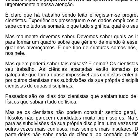
urgentemente a nossa atenção.
É claro que há trabalho sendo feito e registam-se progr
cientistas. Experiências prosseguem e os dados empírico
sabe como tudo se somará, o que tudo significa, qual é o se
Mas realmente devemos saber. Devemos saber quais as im
para formar um quadro sobre que género de mundo é esse
qual nos alvoroçamos. E que tipo de criaturas somos nós,
nos nele.
Mas quem poderá saber tais coisas? E como? Os cientistas
seu trabalho. As ciências apartadas estão tomadas p
galopante que torna quase impossível aos cientistas entend
por outros cientistas nas subdivisões da sua própria discipli
cientistas de outras disciplinas.
Passados são os dias dos cientistas que sabiam tudo de
físicos que sabiam tudo de física.
Mas se os cientistas não podem construir sentido gera
filósofos não parecem candidatos muito promissores. Na s
para as subdivisões da sua própria disciplina, uma vezes to
outras vezes mais confusos, mas sempre mais insulares. 
parte deles não sabe nada de ciência, ao contrário de fi