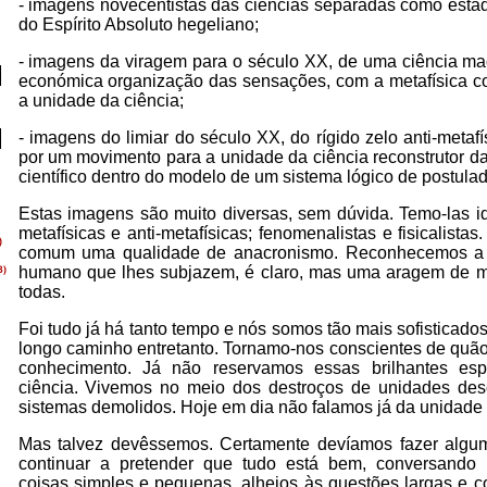
- imagens novecentistas das ciências separadas como está
do Espírito Absoluto hegeliano;
- imagens da viragem para o século XX, de uma ciência m
económica organização das sensações, com a metafísica c
a unidade da ciência;
- imagens do limiar do século XX, do rígido zelo anti-metafí
por um movimento para a unidade da ciência reconstrutor 
científico dentro do modelo de um sistema lógico de postula
Estas imagens são muito diversas, sem dúvida. Temo-las ide
metafísicas e anti-metafísicas; fenomenalistas e fisicalista
comum uma qualidade de anacronismo. Reconhecemos a 
humano que lhes subjazem, é claro, mas uma aragem de m
todas.
Foi tudo já há tanto tempo e nós somos tão mais sofisticad
longo caminho entretanto. Tornamo-nos conscientes de quão
conhecimento. Já não reservamos essas brilhantes es
ciência. Vivemos no meio dos destroços de unidades desc
sistemas demolidos. Hoje em dia não falamos já da unidade 
Mas talvez devêssemos. Certamente devíamos fazer alg
continuar a pretender que tudo está bem, conversando 
coisas simples e pequenas, alheios às questões largas e