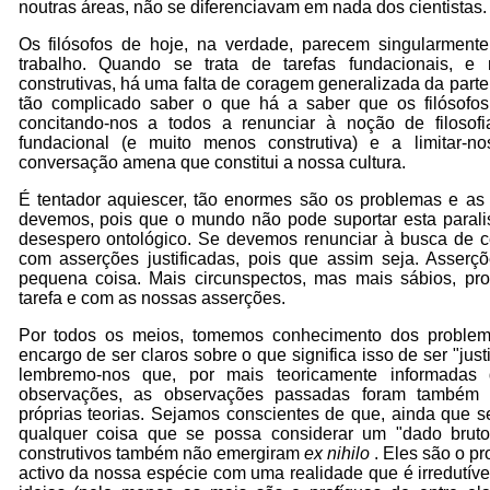
noutras áreas, não se diferenciavam em nada dos cientistas.
Os filósofos de hoje, na verdade, parecem singularmente
trabalho. Quando se trata de tarefas fundacionais, e
construtivas, há uma falta de coragem generalizada da parte 
tão complicado saber o que há a saber que os filósofo
concitando-nos a todos a renunciar à noção de filosof
fundacional (e muito menos construtiva) e a limitar-
conversação amena que constitui a nossa cultura.
É tentador aquiescer, tão enormes são os problemas e as
devemos, pois que o mundo não pode suportar esta paralis
desespero ontológico. Se devemos renunciar à busca de c
com asserções justificadas, pois que assim seja. Asserçõ
pequena coisa. Mais circunspectos, mas mais sábios, p
tarefa e com as nossas asserções.
Por todos os meios, tomemos conhecimento dos probl
encargo de ser claros sobre o que significa isso de ser "justi
lembremo-nos que, por mais teoricamente informadas
observações, as observações passadas foram também 
próprias teorias. Sejamos conscientes de que, ainda que s
qualquer coisa que se possa considerar um "dado bruto
construtivos também não emergiram
ex nihilo
. Eles são o 
activo da nossa espécie com uma realidade que é irredutível