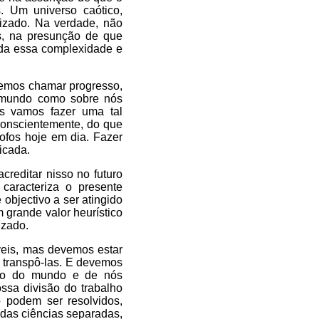
s. Um universo caótico,
lizado. Na verdade, não
s, na presunção de que
oda essa complexidade e
demos chamar progresso,
o mundo como sobre nós
ós vamos fazer uma tal
-conscientemente, do que
sofos hoje em dia. Fazer
icada.
creditar nisso no futuro
caracteriza o presente
 objectivo a ser atingido
m grande valor heurístico
izado.
íveis, mas devemos estar
 transpô-las. E devemos
são do mundo e de nós
ossa divisão do trabalho
 podem ser resolvidos,
 das ciências separadas,