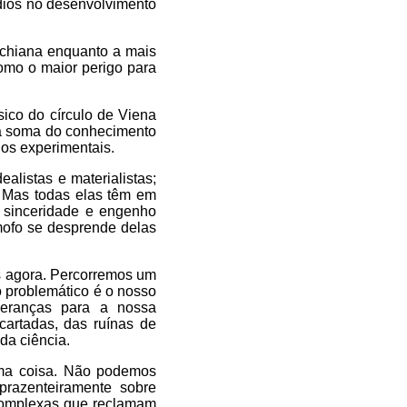
dios no desenvolvimento
achiana enquanto a mais
omo o maior perigo para
sico do círculo de Viena
da soma do conhecimento
dos experimentais.
alistas e materialistas;
s. Mas todas elas têm em
sinceridade e engenho
ofo se desprende delas
os agora. Percorremos um
 problemático é o nosso
peranças para a nossa
artadas, das ruínas de
da ciência.
uma coisa. Não podemos
prazenteiramente sobre
 complexas que reclamam