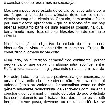
é constrangido por essa mesma separação.
Mas como pode esse estado de coisas ser superado e por 
eu, é que a unidade das ciências deve ser construída
cientistas enquanto cientistas. Contudo, para assim o fazer,
por uma filosofia apropriada. Aqui os filósofos têm um p
apenas enquanto parte de uma empresa comum, na qual o
tornar muito mais filósofos e os filósofos têm de ser mui
ciência.
Na prossecução do objectivo da unidade da ciência, certa
bloquearão a vista e obstruirão o caminho. Outras i
conduzirão a jornada na via certa.
Num lado, há a tradição hermenêutica continental, perp
neo-kantiano, que deixa um abismo intransponível entr
Kulturwissenschaften
, negligenciando o natural em favor d
Por outro lado, há a tradição positivista anglo-americana, 
uma ciência unificada, pretendendo não deixar vácuos inu
unidade (tanto na variedade fenomenalista como na fisic
género altamente reducionista, deixando-nos com um enq
constrangido, com nenhum modo de tratar do que é distin
fica sem tratamento ou é tratado fora das fronteiras da c
frequentemente posta, devemos ou deixar as ciências s