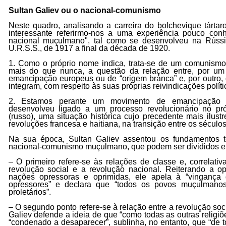
Sultan Galiev ou o nacional-comunismo
Neste quadro, analisando a carreira do bolchevique tártaro
interessante referirmo-nos a uma experiência pouco co
nacional muçulmano", tal como se desenvolveu na Rússi
U.R.S.S., de 1917 a final da década de 1920.
1. Como o próprio nome indica, trata-se de um comunism
mais do que nunca, a questão da relação entre, por um
emancipação europeus ou de “origem branca” e, por outro, 
integram, com respeito às suas próprias reivindicações políti
2. Estamos perante um movimento de emancipação an
desenvolveu ligado a um processo revolucionário no pr
(russo), uma situação histórica cujo precedente mais ilust
revoluções francesa e haitiana, na transição entre os séculos
Na sua época, Sultan Galiev assentou os fundamentos t
nacional-comunismo muçulmano, que podem ser divididos em
– O primeiro refere-se às relações de classe e, correlativ
revolução social e a revolução nacional. Reiterando a op
nações opressoras e oprimidas, ele apela à “vingança 
opressores” e declara que “todos os povos muçulmano
proletários”.
– O segundo ponto refere-se à relação entre a revolução soci
Galiev defende a ideia de que “como todas as outras religiõ
“condenado a desaparecer”, sublinha, no entanto, que “de t