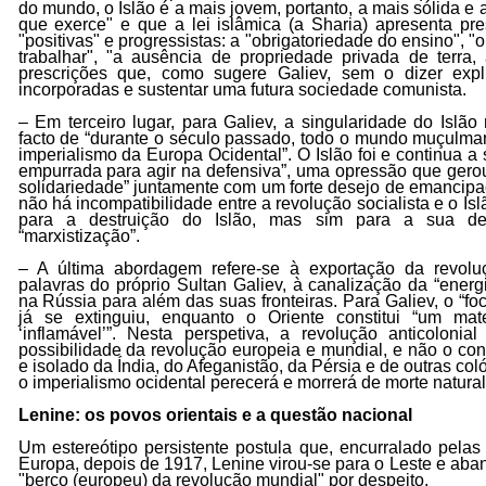
do mundo, o Islão é a mais jovem, portanto, a mais sólida e a
que exerce" e que a lei islâmica (a Sharia) apresenta pr
"positivas" e progressistas: a "obrigatoriedade do ensino", 
trabalhar", "a ausência de propriedade privada de terra, á
prescrições que, como sugere Galiev, sem o dizer expl
incorporadas e sustentar uma futura sociedade comunista.
– Em terceiro lugar, para Galiev, a singularidade do Islão 
facto de “durante o século passado, todo o mundo muçulman
imperialismo da Europa Ocidental”. O Islão foi e continua a 
empurrada para agir na defensiva”, uma opressão que gero
solidariedade” juntamente com um forte desejo de emancipaç
não há incompatibilidade entre a revolução socialista e o Is
para a destruição do Islão, mas sim para a sua dese
“marxistização”.
– A última abordagem refere-se à exportação da revolu
palavras do próprio Sultan Galiev, à canalização da “energ
na Rússia para além das suas fronteiras. Para Galiev, o “fo
já se extinguiu, enquanto o Oriente constitui “um mat
‘inflamável’”. Nesta perspetiva, a revolução anticolonia
possibilidade da revolução europeia e mundial, e não o cont
e isolado da Índia, do Afeganistão, da Pérsia e de outras coló
o imperialismo ocidental perecerá e morrerá de morte natural
Lenine: os povos orientais e a questão nacional
Um estereótipo persistente postula que, encurralado pelas
Europa, depois de 1917, Lenine virou-se para o Leste e aba
"berço (europeu) da revolução mundial" por despeito.