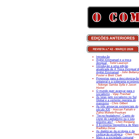
Introdução
Arghiri Emmanuel e a troca
desigual
- Torkil Lauesen
Introdução a uma edição
atualizada de
A Troca Desigual
d
Arghiri Emmanuel
- John Bellamy
Foster e Brett Clark
Propostas para a descolonização
unilateral e a soberania económi
- Ndongo Samba Sylla e Jason
Hickel
O mundo quer avançar para o
socialismo
- Vijay Prashad
As lutas pelo socialismo no Sul
Global e a vertente operária do
marxismo
- Chris Gilbert
As três ameaças existenciais do
século XXI
- Hassan Fattahi e
Zahra Mohebi-
Pourkani
"Tecno-feudalismo": Canto do
cisne do capitalismo ou o seu
próximo ato?
- Chen Renjiang
A Economia Geopolítica de Marx
Radhika Desai
As dialéticas da ecologia e da
civilização ecológica
- Chen Yiw
Marx e a sociedade comunal
-