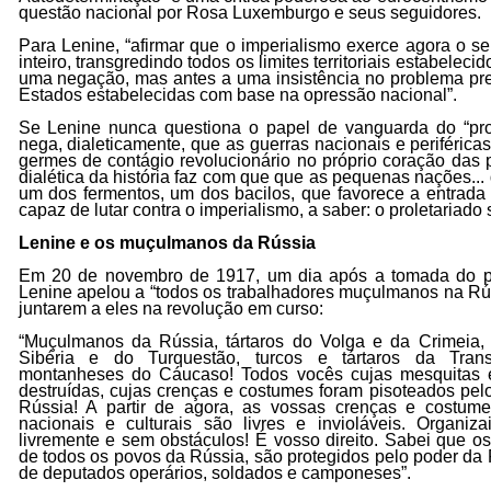
questão nacional por Rosa Luxemburgo e seus seguidores.
Para Lenine, “afirmar que o imperialismo exerce agora o 
inteiro, transgredindo todos os limites territoriais estabeleci
uma negação, mas antes a uma insistência no problema pre
Estados estabelecidas com base na opressão nacional”.
Se Lenine nunca questiona o papel de vanguarda do “pro
nega, dialeticamente, que as guerras nacionais e periféricas
germes de contágio revolucionário no próprio coração das p
dialética da história faz com que que as pequenas nações.
um dos fermentos, um dos bacilos, que favorece a entrada
capaz de lutar contra o imperialismo, a saber: o proletariado s
Lenine e os muçulmanos da Rússia
Em 20 de novembro de 1917, um dia após a tomada do po
Lenine apelou a “todos os trabalhadores muçulmanos na Rús
juntarem a eles na revolução em curso:
“Muçulmanos da Rússia, tártaros do Volga e da Crimeia, 
Sibéria e do Turquestão, turcos e tártaros da Tran
montanheses do Cáucaso! Todos vocês cujas mesquitas 
destruídas, cujas crenças e costumes foram pisoteados pel
Rússia! A partir de agora, as vossas crenças e costumes
nacionais e culturais são livres e invioláveis. Organiz
livremente e sem obstáculos! É vosso direito. Sabei que os
de todos os povos da Rússia, são protegidos pelo poder da 
de deputados operários, soldados e camponeses”.