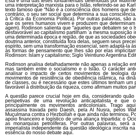
Esta é uma das teses fundamentais defendidas por Maxime 
uma interpretação marxista para o Islão, referindo-se ao K
texto famoso que “Não é a consciência dos homens que det
contrário, o seu ser social que determina a sua consciência.
à Crítica da Economia Política). Por outras palavras, são 
que os seres humanos vivem e produzem que determinam
agem). Rodinson salienta que “aqueles que debatem se o Is
desfavorável ao capitalismo partilham 'a mesma suposição i
uma determinada época e região, de que as sociedades obe
doutrina anterior, constituída fora delas, seguem seus prec
espírito, sem uma transformação essencial, sem adaptá-la à
às formas de pensamento que lhes são por elas implicitam
Rodinson: Islam y capitalismo; Siglo Veintiuno Argentina Edit
Rodinson analisa detalhadamente não apenas a relação entre
mas também entre o socialismo e o Islão. O carácter antic
analisar o impacto de certos movimentos de teologia da 
movimentos de resistência de obediência islâmica, na dinâm
de classes, ou é necessário que estes últimos tenham um
favorável à distribuição da riqueza, como afirmam muitos pa
A questão parece crucial hoje em dia, considerando quão 
perspetivas de uma revolução anticapitalista e que o
principalmente os movimentos anticoloniais. Trago aq
assassina travada pelo Daesh, pela Al Nusra, pelos Wa
Muçulmana contra o Hezbollah e que ainda não terminou. Por
apoio financeiro e logístico de uma aliança tripartida: o Ocid
as monarquias petrolíferas. Por outras palavras, será a 
imperialista independente da questão ideológica inscrita na
essência do nosso debate aqui.