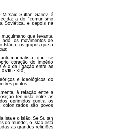
 Mirsaid Sultan Galiev, é
nhecida: a do "comunismo
a Soviética, e depois na
o muçulmano que levanta,
 lado, os movimentos de
o Islão e os grupos que o
cas;
ti-imperialista que se
óprio coração do império
re é o da ligação entre as
 XVIII e XIX;
eóricos e ideológicos do
 três pontos:
amente, à relação entre a
osição leninista entre as
dos oprimidos contra os
s colonizados são povos
alista e o Islão. Se Sultan
es do mundo”, o Islão está
odas as grandes religiões