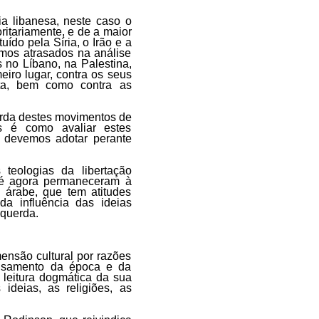
ia libanesa, neste caso o
ritariamente, e de a maior
tuído pela Síria, o Irão e a
amos atrasados na análise
 no Líbano, na Palestina,
eiro lugar, contra os seus
lita, bem como contra as
arda destes movimentos de
os é como avaliar estes
de devemos adotar perante
teologias da libertação
até agora permaneceram à
árabe, que tem atitudes
a influência das ideias
squerda.
ensão cultural por razões
nsamento da época e da
leitura dogmática da sua
ideias, as religiões, as