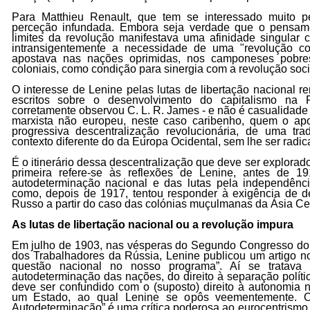
Para Matthieu Renault, que tem se interessado muito p
perceção infundada. Embora seja verdade que o pensam
limites da revolução manifestava uma afinidade singular
intransigentemente a necessidade de uma "revolução col
apostava nas nações oprimidas, nos camponeses pobres
coloniais, como condição para sinergia com a revolução socia
O interesse de Lenine pelas lutas de libertação nacional r
escritos sobre o desenvolvimento do capitalismo na 
corretamente observou C. L. R. James - e não é casualidade
marxista não europeu, neste caso caribenho, quem o apo
progressiva descentralização revolucionária, de uma t
contexto diferente do da Europa Ocidental, sem lhe ser radi
É o itinerário dessa descentralização que deve ser explorado
primeira refere-se às reflexões de Lenine, antes de 1
autodeterminação nacional e das lutas pela independênc
como, depois de 1917, tentou responder à exigência de d
Russo a partir do caso das colónias muçulmanas da Ásia Cen
As lutas de libertação nacional ou a revolução impura
Em julho de 1903, nas vésperas do Segundo Congresso do 
dos Trabalhadores da Rússia, Lenine publicou um artigo no j
questão nacional no nosso programa”. Aí se tratava 
autodeterminação das nações, do direito à separação polít
deve ser confundido com o (suposto) direito à autonomia na
um Estado, ao qual Lenine se opôs veementemente. O
Autodeterminação” é uma crítica poderosa ao eurocentrism