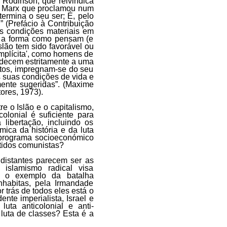
Rodinson, que reivindica
arl Marx que proclamou num
ermina o seu ser; É, pelo
” (Prefácio à Contribuição
as condições materiais em
 a forma como pensam (e
lão tem sido favorável ou
mplícita', como homens de
decem estritamente a uma
eitos, impregnam-se do seu
s suas condições de vida e
ente sugeridas”. (Maxime
ores, 1973).
 o Islão e o capitalismo,
olonial é suficiente para
libertação, incluindo os
ica da história e da luta
 programa socioeconómico
rtidos comunistas?
distantes parecem ser as
 islamismo radical visa
ui o exemplo da batalha
hhabitas, pela Irmandade
 trás de todos eles está o
ente imperialista, Israel e
luta anticolonial e anti-
 luta de classes? Esta é a