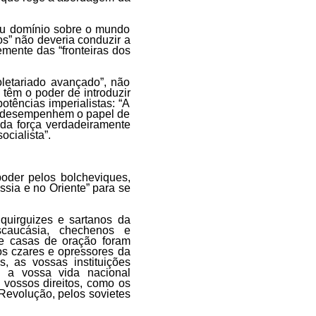
seu domínio sobre o mundo
dos” não deveria conduzir a
mente das “fronteiras dos
letariado avançado”, não
 têm o poder de introduzir
otências imperialistas: “A
.. desempenhem o papel de
 da força verdadeiramente
ocialista”.
der pelos bolcheviques,
sia e no Oriente” para se
quirguizes e sartanos da
scaucásia, chechenos e
e casas de oração foram
os czares e opressores da
, as vossas instituições
ai a vossa vida nacional
 vossos direitos, como os
Revolução, pelos sovietes