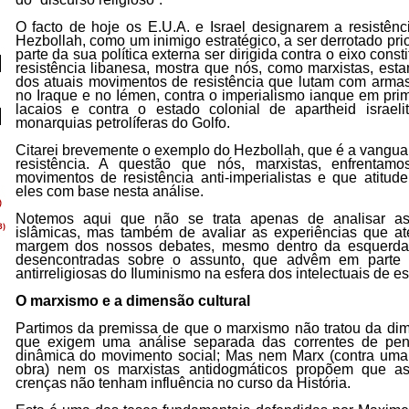
O facto de hoje os E.U.A. e Israel designarem a resistênc
Hezbollah, como um inimigo estratégico, a ser derrotado prio
parte da sua política externa ser dirigida contra o eixo consti
resistência libanesa, mostra que nós, como marxistas, est
dos atuais movimentos de resistência que lutam com armas
no Iraque e no Iémen, contra o imperialismo ianque em prim
lacaios e contra o estado colonial de apartheid israe
monarquias petrolíferas do Golfo.
Citarei brevemente o exemplo do Hezbollah, que é a vangu
resistência. A questão que nós, marxistas, enfrentam
movimentos de resistência anti-imperialistas e que atitu
eles com base nesta análise.
Notemos aqui que não se trata apenas de analisar as 
islâmicas, mas também de avaliar as experiências que 
margem dos nossos debates, mesmo dentro da esquerda 
desencontradas sobre o assunto, que advêm em parte d
antirreligiosas do Iluminismo na esfera dos intelectuais de e
O marxismo e a dimensão cultural
Partimos da premissa de que o marxismo não tratou da dim
que exigem uma análise separada das correntes de pe
dinâmica do movimento social; Mas nem Marx (contra uma 
obra) nem os marxistas antidogmáticos propõem que as 
crenças não tenham influência no curso da História.