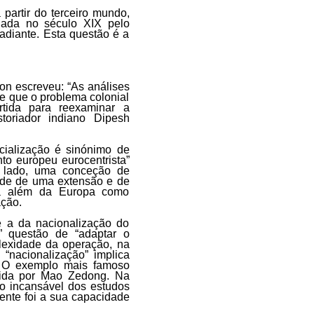
partir do terceiro mundo,
ulada no século XIX pelo
 adiante. Esta questão é a
on escreveu: “As análises
e que o problema colonial
tida para reexaminar a
toriador indiano Dipesh
cialização é sinónimo de
nto europeu eurocentrista”
ro lado, uma conceção de
dade de uma extensão e de
ara além da Europa como
ação.
é a da nacionalização do
s” questão de “adaptar o
lexidade da operação, na
“nacionalização” implica
a. O exemplo mais famoso
dida por Mao Zedong. Na
co incansável dos estudos
ente foi a sua capacidade