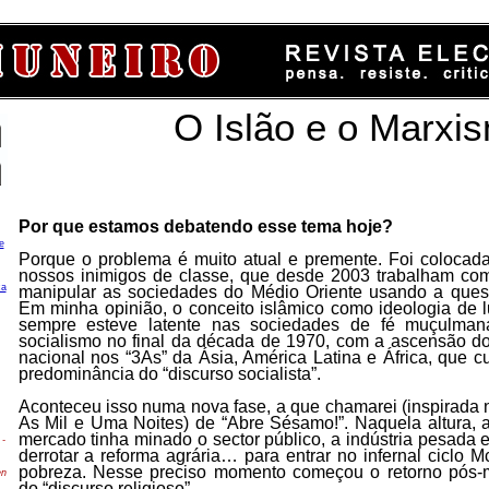
O Islão e o Marxi
Por que estamos debatendo esse tema hoje?
e
Porque o problema é muito atual e premente. Foi colocada
nossos inimigos de classe, que desde 2003 trabalham com
ca
manipular as sociedades do Médio Oriente usando a questã
Em minha opinião, o conceito islâmico como ideologia de lu
sempre esteve latente nas sociedades de fé muçulmana
socialismo no final da década de 1970, com a ascensão do
nacional nos “3As” da Ásia, América Latina e África, que
predominância do “discurso socialista”.
Aconteceu isso numa nova fase, a que chamarei (inspirada 
As Mil e Uma Noites) de “Abre Sésamo!”. Naquela altura, 
mercado tinha minado o sector público, a indústria pesada 
-
derrotar a reforma agrária… para entrar no infernal ciclo 
pobreza. Nesse preciso momento começou o retorno pós-
en
do “discurso religioso”.