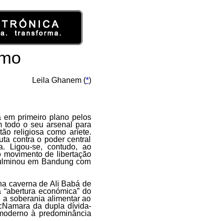
smo
Leila Ghanem (
*
)
 em primeiro plano pelos
 todo o seu arsenal para
o religiosa como aríete.
ta contra o poder central
. Ligou-se, contudo, ao
 movimento de libertação
 culminou em Bandung com
na caverna de Ali Babá de
a “abertura económica” do
e a soberania alimentar ao
McNamara da dupla dívida-
moderno à predominância