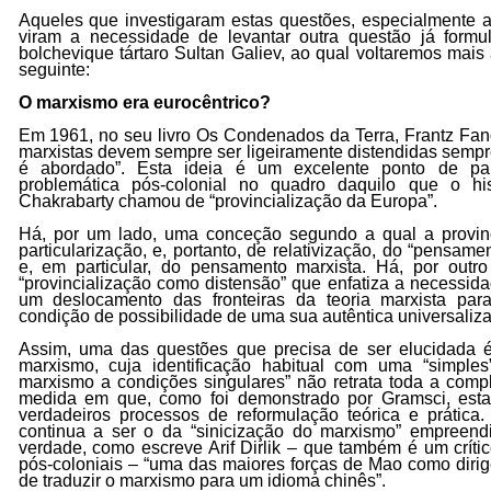
Aqueles que investigaram estas questões, especialmente a 
viram a necessidade de levantar outra questão já form
bolchevique tártaro Sultan Galiev, ao qual voltaremos mais
seguinte:
O marxismo era eurocêntrico?
Em 1961, no seu livro Os Condenados da Terra, Frantz Fan
marxistas devem sempre ser ligeiramente distendidas sempr
é abordado”. Esta ideia é um excelente ponto de par
problemática pós-colonial no quadro daquilo que o his
Chakrabarty chamou de “provincialização da Europa”.
Há, por um lado, uma conceção segundo a qual a provin
particularização, e, portanto, de relativização, do “pensame
e, em particular, do pensamento marxista. Há, por out
“provincialização como distensão” que enfatiza a necessi
um deslocamento das fronteiras da teoria marxista p
condição de possibilidade de uma sua autêntica universaliz
Assim, uma das questões que precisa de ser elucidada 
marxismo, cuja identificação habitual com uma “simple
marxismo a condições singulares” não retrata toda a comp
medida em que, como foi demonstrado por Gramsci, esta 
verdadeiros processos de reformulação teórica e prátic
continua a ser o da “sinicização do marxismo” empreen
verdade, como escreve Arif Dirlik – que também é um críti
pós-coloniais – “uma das maiores forças de Mao como dirig
de traduzir o marxismo para um idioma chinês”.