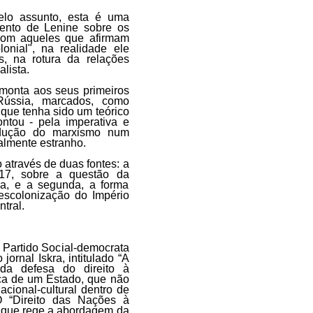
elo assunto, esta é uma
ento de Lenine sobre os
 com aqueles que afirmam
onial", na realidade ele
, na rotura da relações
lista.
emonta aos seus primeiros
Rússia, marcados, como
 que tenha sido um teórico
ntou - pela imperativa e
radução do marxismo num
calmente estranho.
 através de duas fontes: a
917, sobre a questão da
ia, e a segunda, a forma
escolonização do Império
tral.
Partido Social-democrata
ornal Iskra, intitulado “A
da defesa do direito à
ica de um Estado, que não
cional-cultural dentro de
 “Direito das Nações à
o que rege a abordagem da