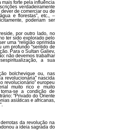
 mais forte pela influência
escrições verdadeiramente
"o dever de comerciar ou de
gua e florestas”, etc., –
icitamente, poderiam ser
reside, por outro lado, no
o ter sido explorado pelo
ser uma “religião oprimida
u um profundo “sentido de
ão. Para o Sultan Galiev,
lão: não devemos trabalhar
spiritualização, a sua
ção bolchevique ou, nas
ia revolucionária” nascida
co revolucionário” europeu
erial muito rico e muito
l torna-se a condição de
rário: “Privado do Oriente
nias asiáticas e africanas,
”.
 derrotas da revolução na
ndonou a ideia sagrada do