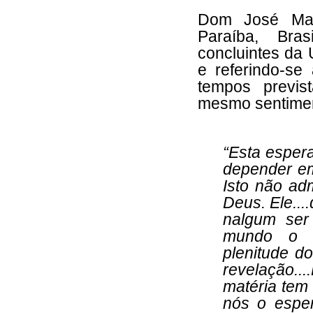
Dom José Mari
Paraíba, Bras
concluintes da
e referindo-se
tempos previs
mesmo sentiment
“Esta espera
depender em
Isto não ad
Deus. Ele...
nalgum ser 
mundo o p
plenitude do
revelação...
matéria tem
nós o espe