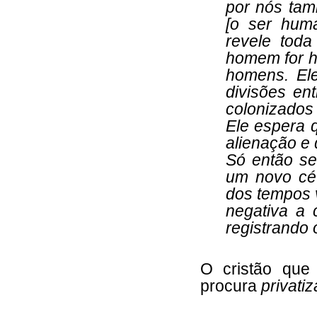
por nós tam
[o ser huma
revele toda
homem for h
homens. El
divisões en
colonizados 
Ele espera 
alienação e
Só então se
um novo céu
dos tempos v
negativa a 
registrando 
O cristão que
procura
privatiz