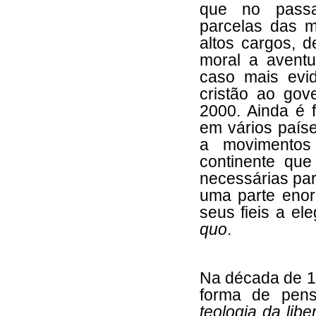
que no passa
parcelas das 
altos cargos, 
moral a aventu
caso mais evi
cristão ao go
2000. Ainda é 
em vários país
a movimentos
continente qu
necessárias par
uma parte enorm
seus fieis a e
quo
.
Na década de 19
forma de pens
teologia da libe