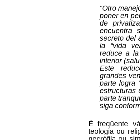
“Otro manejo
poner en pel
de privatiz
encuentra s
secreto del 
la “vida ve
reduce a la 
interior (sal
Este reduc
grandes vent
parte logra 
estructuras 
parte tranqu
siga conform
É freqüente vá
teologia ou rel
necrófila ou si