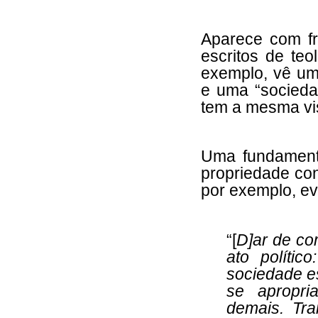
Aparece com fr
escritos de teo
exemplo, vê uma
e uma “socied
tem a mesma v
Uma fundament
propriedade con
por exemplo, ev
“[
D]ar de co
ato polític
sociedade e
se apropri
demais. Tra