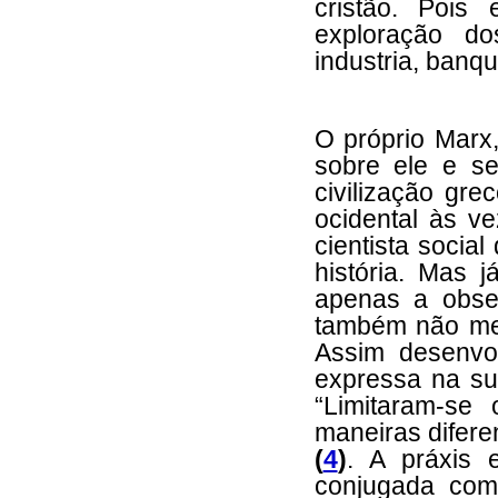
cristão. Poi
exploração do
industria, banqu
O próprio Marx,
sobre ele e s
civilização gr
ocidental às v
cientista socia
história. Mas j
apenas a obse
também não me
Assim desenvo
expressa na su
“Limitaram-se
maneiras difere
(
4
)
. A práxis 
conjugada com