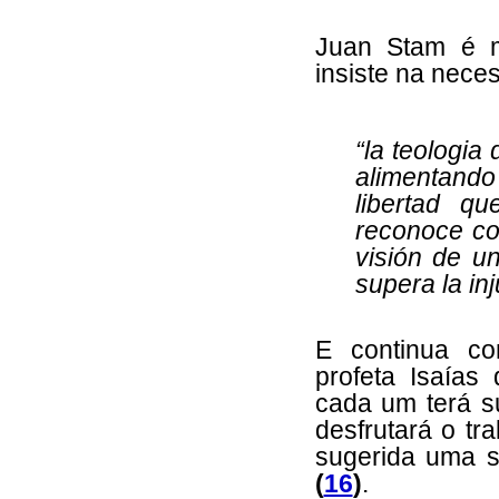
Juan Stam é 
insiste na nece
“la teologia
alimentando
libertad q
reconoce com
visión de un
supera la inj
E continua co
profeta Isaías
cada um terá s
desfrutará o tr
sugerida uma s
(
16
)
.