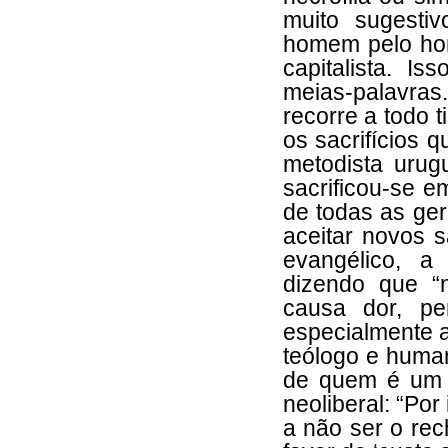
muito sugesti
homem pelo hom
capitalista. I
meias-palavras
recorre a todo 
os sacrifícios 
metodista urug
sacrificou-se 
de todas as ger
aceitar novos sa
evangélico, a 
dizendo que “
causa dor, p
especialmente a
teólogo e huma
de quem é um 
neoliberal: “Por
a não ser o rec