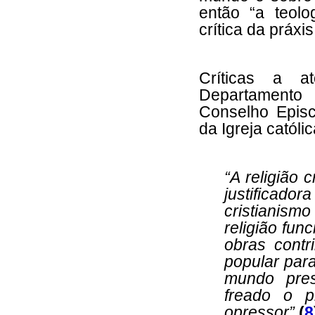
então “a teol
crítica da práxis
Críticas a a
Departament
Conselho Episc
da Igreja católic
“A religião 
justificad
cristianis
religião fun
obras contr
popular par
mundo pres
freado o p
opressor”
(
8