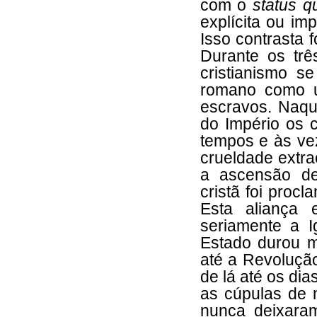
com o
status q
explícita ou im
Isso contrasta 
Durante os trê
cristianismo s
romano como u
escravos. Naqu
do Império os 
tempos e às ve
crueldade extra
a ascensão de
cristã foi procl
Esta aliança 
seriamente a Ig
Estado durou m
até a Revoluçã
de lá até os di
as cúpulas de 
nunca deixaram