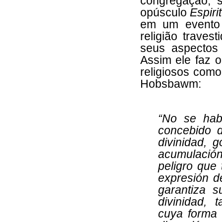
congregação, s
opúsculo
Espiri
em um evento 
religião traves
seus aspectos 
Assim ele faz 
religiosos como
Hobsbawm:
“
No se habl
concebido d
divinidad, g
acumulación
peligro que 
expresión de
garantiza 
divinidad, 
cuya forma 