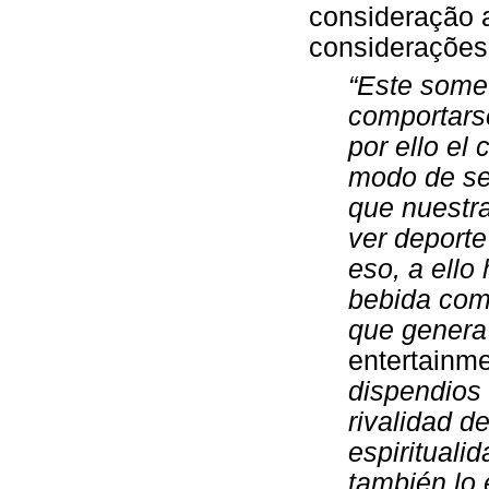
consideração 
considerações
“Este somet
comportarse
por ello el
modo de ser
que nuestra
ver deporte
eso, a ello
bebida com
que genera
entertainm
dispendios 
rivalidad d
espiritualid
también lo 