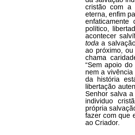
cristão com a
eterna, enfim pa
enfaticamente c
político, liberta
acontecer salv
toda
a salvaçã
ao próximo, ou 
chama caridade
“Sem apoio do 
nem a vivência 
da história es
libertação aute
Senhor salva a 
individuo cri
própria salvaçã
fazer com que 
ao Criador.