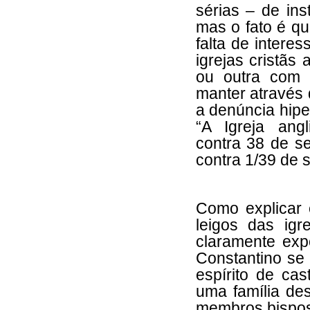
sérias – de ins
mas o fato é qu
falta de intere
igrejas cristãs
ou outra com
manter através
a denúncia hiper
“A Igreja angl
contra 38 de s
contra 1/39 de 
Como explicar 
leigos das igr
claramente exp
Constantino se 
espírito de cas
uma família des
membros bispos