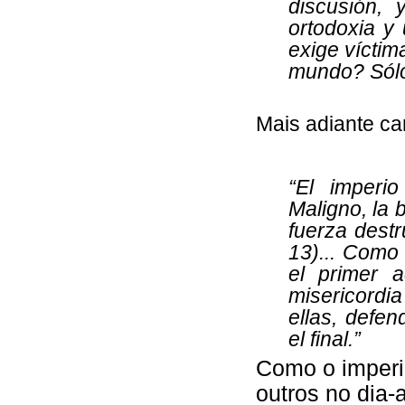
discusión, 
ortodoxia y 
exige víctim
mundo? Sólo
Mais adiante ca
“El imperi
Maligno, la 
fuerza destr
13)... Como 
el primer a
misericordia
ellas, defen
el final.”
Como o imperi
outros no dia-