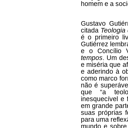
homem e a soc
Gustavo Gutiér
citada
Teologia
é o primeiro li
Gutiérrez lembr
e o Concílio 
tempos
. Um de
e miséria que a
e aderindo à o
como marco form
não é superáve
que “a teolo
inesquecível e
em grande parte
suas próprias f
para uma reflex
mundo e sobre