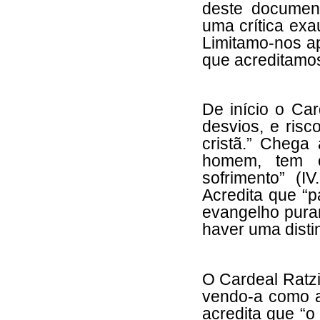
deste documen
uma crítica ex
Limitamo-nos a
que acreditamo
De início o Ca
desvios, e risc
cristã.” Chega
homem, tem 
sofrimento” (I
Acredita que “p
evangelho puram
haver uma disti
O Cardeal Ratzi
vendo-a como a
acredita que “