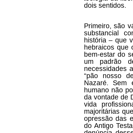
dois sentidos.
Primeiro, são v
substancial c
história – que
hebraicos que 
bem-estar do s
um padrão de
necessidades a
“pão nosso de
Nazaré. Sem e
humano não pod
da vontade de 
vida profissi
majoritárias qu
opressão das e
do Antigo Test
denúncia desse