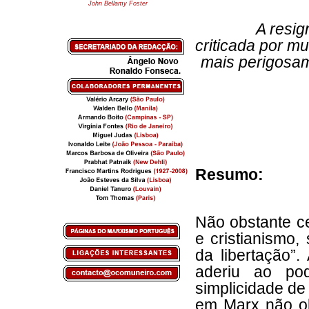
John Bellamy Foster
A resig
criticada por m
mais perigosame
Resumo:
Não obstante ce
e cristianismo,
da libertação”.
aderiu ao po
simplicidade de
em Marx não ob