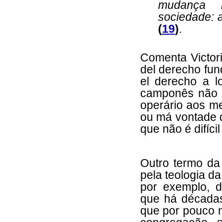
mudança 
sociedade: 
(
19
)
.
Comenta Victor
del derecho fun
el derecho a 
camponês não ti
operário aos m
ou má vontade d
que não é difíci
Outro termo da
pela teologia da
por exemplo, d
que há décadas
que por pouco n