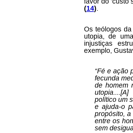
favor do ‘custo
(
14
)
.
Os teólogos da
utopia, de um
injustiças est
exemplo, Gustav
“Fé e ação p
fecunda medi
de homem n
utopia....[
político um 
e ajuda-o p
propósito, a
entre os ho
sem desigua