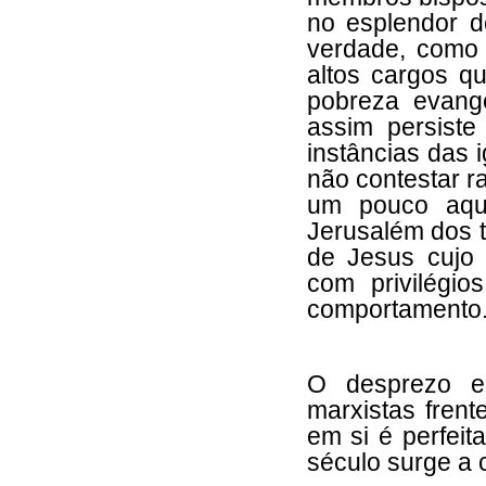
no esplendor 
verdade, como 
altos cargos q
pobreza evangé
assim persist
instâncias das i
não contestar r
um pouco aqu
Jerusalém dos t
de Jesus cujo 
com privilégio
comportamento
O desprezo e
marxistas frent
em si é perfeit
século surge a 