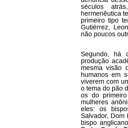
séculos atr
hermenêutica te
primeiro tipo t
Gutiérrez, Leo
não poucos outr
Segundo, há 
produção acadê
mesma visão d
humanos em so
viverem com um 
o tema do pão d
os do primeir
mulheres anôn
eles: os bisp
Salvador, Dom H
bispo anglican