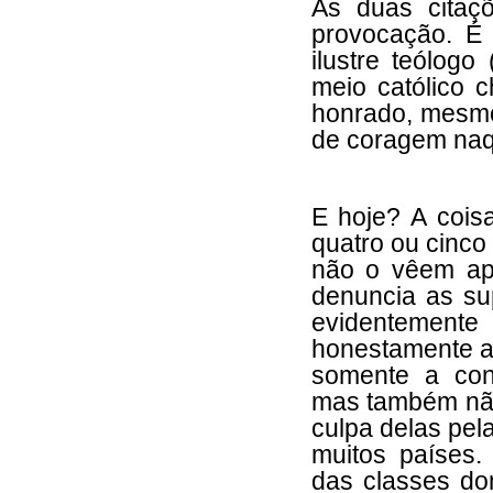
As duas citaç
provocação. É
ilustre teólogo
meio católico c
honrado, mesmo
de coragem naq
E hoje? A cois
quatro ou cinco
não o vêem ap
denuncia as sup
evidentemen
honestamente a 
somente a contr
mas também nã
culpa delas pel
muitos países.
das classes d