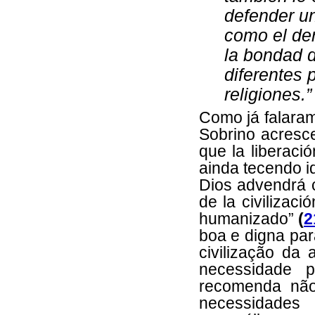
defender un
como el der
la bondad d
diferentes 
religiones.”
Como já falaram
Sobrino acresce
que la liberaci
ainda tecendo i
Dios advendrá c
de la civilizac
humanizado”
(
2
boa e digna par
civilização d
necessidade 
recomenda não
necessidades