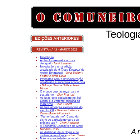
Teologi
Introdução
Arghiri Emmanuel e a troca
desigual
- Torkil Lauesen
Introdução a uma edição
atualizada de
A Troca Desigual
de
Arghiri Emmanuel
- John Bellamy
Foster e Brett Clark
Propostas para a descolonização
unilateral e a soberania económica
- Ndongo Samba Sylla e Jason
Hickel
O mundo quer avançar para o
socialismo
- Vijay Prashad
As lutas pelo socialismo no Sul
Global e a vertente operária do
marxismo
- Chris Gilbert
As três ameaças existenciais do
século XXI
- Hassan Fattahi e
Zahra Mohebi-
Pourkani
"Tecno-feudalismo": Canto do
cisne do capitalismo ou o seu
próximo ato?
- Chen Renjiang
A Economia Geopolítica de Marx
-
Radhika Desai
A 
As dialéticas da ecologia e da
civilização ecológica
- Chen Yiwen
Marx e a sociedade comunal
-