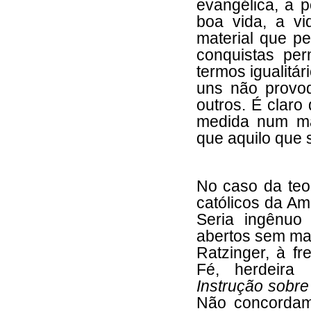
evangélica, a 
boa vida, a v
material que p
conquistas per
termos igualitá
uns não provo
outros. É claro 
medida num ma
que aquilo que 
No caso da teol
católicos da Am
Seria ingênuo
abertos sem ma
Ratzinger, à f
Fé, herdeira 
Instrução sobre
Não concordam