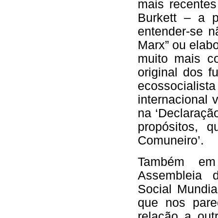
mais recentes
Burkett – a 
entender-se n
Marx” ou elab
muito mais c
original dos 
ecossociali
internacional 
na ‘Declaraçã
propósitos, 
Comuneiro’.
Também em 
Assembleia 
Social Mundia
que nos pare
relação a out