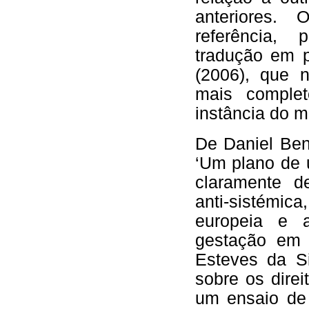
anteriores.
referência,
tradução em 
(2006), que 
mais comple
instância do m
De Daniel Ben
‘Um plano de u
claramente de
anti-sistémic
europeia e a
gestação em 
Esteves da Si
sobre os dire
um ensaio de