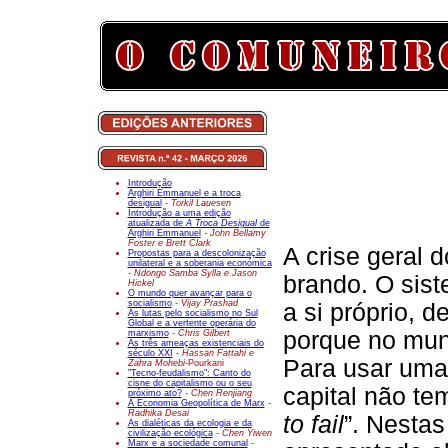
Introdução
Arghiri Emmanuel e a troca
desigual
- Torkil Lauesen
Introdução a uma edição
atualizada de
A Troca Desigual
de
Arghiri Emmanuel
- John Bellamy
Foster e Brett Clark
A crise geral 
Propostas para a descolonização
unilateral e a soberania económica
- Ndongo Samba Sylla e Jason
brando. O sist
Hickel
O mundo quer avançar para o
socialismo
- Vijay Prashad
a si próprio, 
As lutas pelo socialismo no Sul
Global e a vertente operária do
porque no mund
marxismo
- Chris Gilbert
As três ameaças existenciais do
século XXI
- Hassan Fattahi e
Para usar uma
Zahra Mohebi-
Pourkani
"Tecno-feudalismo": Canto do
cisne do capitalismo ou o seu
capital não tem
próximo ato?
- Chen Renjiang
A Economia Geopolítica de Marx
-
Radhika Desai
to fail
”. Nesta
As dialéticas da ecologia e da
civilização ecológica
- Chen Yiwen
Marx e a sociedade comunal
-