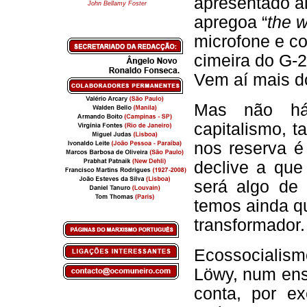
apresentado a
John Bellamy Foster
apregoa “
the w
microfone e co
cimeira do G-
Vem aí mais 
Mas não há 
capitalismo, 
nos reserva é
declive a que
será algo de 
temos ainda qu
transformador.
Ecossocialism
Löwy, num ens
conta, por ex