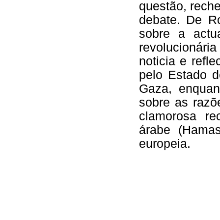
questão, rech
debate. De R
sobre a actu
revolucionári
noticia e refl
pelo Estado d
Gaza, enquan
sobre as razõ
clamorosa re
árabe (Hamas
europeia.